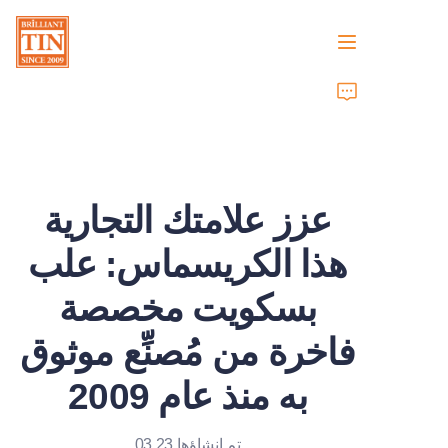
الرئيسية
الشركة
عزز علامتك التجارية
المنتجات
هذا الكريسماس: علب
خدمات العملاء
بسكويت مخصصة
معارض تجارية 2026
فاخرة من مُصنِّع موثوق
الشهادات
به منذ عام 2009
الاستدامة
تم إنشاؤها 03.23