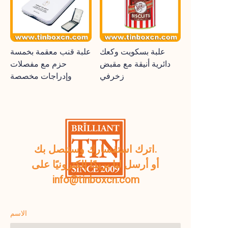
علبة بسكويت وكعك
علبة قنب معقمة بخمسة
دائرية أنيقة مع مقبض
حزم مع مفصلات
زخرفي
وإدراجات مخصصة
اترك استفسارك وسنتصل بك.
أو أرسل لنا بريدًا إلكترونيًا على
info@tinboxcn.com
الاسم