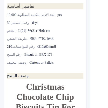
تفاصيل أساسية
10,000pcs
الحد الأدنى للكمية المطلوبة
:
30 days
وقت التسليم
:
L(21)*W(21)*H(6) cm
:
الحجم
海运, 空运, 陆运
:
طريقة الشحن
210x210x60mmH
رقم المواصفات
:
Biscuit tin BRX-173
:
رقم المنتج
Cartons or Pallets
:
وصف التغليف
وصف المنتج
Christmas
Chocolate Chip
Biscuits Tin For