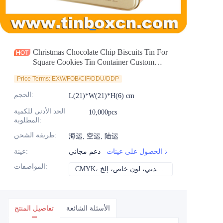
الأخبار
المنتجات
Christmas Chocolate Chip Biscuits Tin For
Square Cookies Tin Container Custom
Gourmet Tin Box Factory
Price Terms: EXW/FOB/CIF/DDU/DDP
:
الحجم
L(21)*W(21)*H(6) cm
الحد الأدنى للكمية
10,000pcs
:
المطلوبة
:
طريقة الشحن
海运, 空运, 陆运
الحصول على عينات
دعم مجاني
:
عينة
:
المواصفات
CMYK، بانتون، معدني، لون خاص، إلخ
الأسئلة الشائعة
تفاصيل المنتج