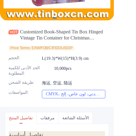
الأخبار
المنتجات
Customized Book-Shaped Tin Box Hinged
Vintage Tin Container for Christmas
Chocolate Cookies Candy Wholesale
Price Terms: EXW/FOB/CIF/DDU/DDP
:
الحجم
L(19.3)*W(15)*H(3.9) cm
الحد الأدنى للكمية
10,000pcs
:
المطلوبة
:
طريقة الشحن
海运, 空运, 陆运
:
المواصفات
CMYK، بانتون، معدني، لون خاص، إلخ
الأسئلة الشائعة
مرفقات
تفاصيل المنتج
تفاصيل أساسية