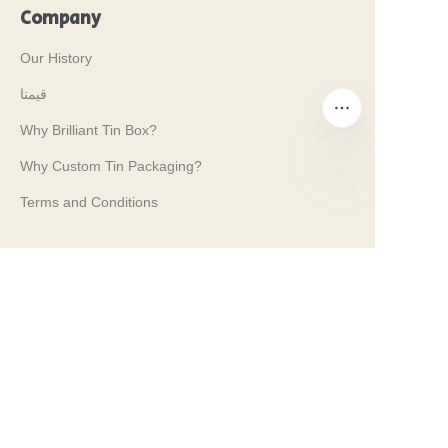
Company
Our History
قيمنا
Why Brilliant Tin Box?
Why Custom Tin Packaging?
Terms and Conditions
AR
Customer services
Frequently Asked Questions
Tin Knowledge
Digital Catalogue
Pre-sales and After-sales Services
Contact Us