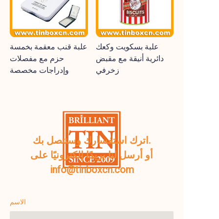
علبة بسكويت وكعك
علبة قنب معقمة بخمسة
دائرية أنيقة مع مقبض
حزم مع مفصلات
زخرفي
وإدراجات مخصصة
اترك استفسارك وسنتصل بك.
أو أرسل لنا بريدًا إلكترونيًا على
info@tinboxcn.com
الاسم