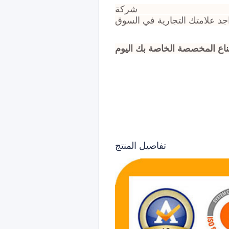
شركة Brilliant Tin Box Manufacturing Co., Ltd. – شريكك الموثوق به منذ عام 2009 – تقدم حلول تغليف نعناع مجانية رائدة
ناع المخصصة الخاصة بك اليوم
تفاصيل المنتج