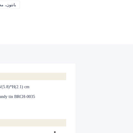
CMYK، بانتون، معدني، لون خاص، إلخ
CMYK، بانتو
W(5.8)*H(2.1) cm
andy tin BRCH-0035