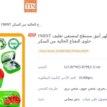
I'MINT علبة نعناع مخصصة مع فاصل ومظهر أنيق مسطح لمصنعي تغليف حلوى النعناع الخالية من السكر
علب شوكولا
I'MINT علبة نعناع مخصصة مع فاصل ومظهر أنيق مسطح لمصنعي تغليف
حلوى النعناع الخالية من السكر
Price Terms: EXW/FOB/CIF/DDU/DDP
L(5.8)*W(5.8)*H(2.1) cm
:
الحجم
10,000pcs
:
الحد الأدنى للكمية المطلوبة
بحري، شحن جوي، شحن بري
:
طريقة الشحن
حصول على عينات
دعم مجاني
:
عينة