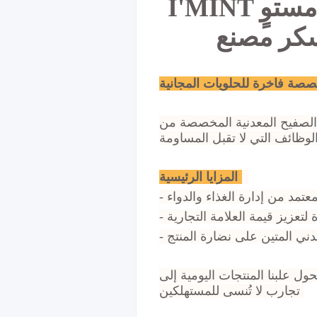
I'MINT علبة صفيح مخصصة للنعناع مع حشوة ومظهر مستوٍ
سكر مصنع
صة فاخرة للحلويات المجانية
نية المخصصة من I'MINT. تتميز بمظهر
المزايا الرئيسية:
-
لتعزيز قيمة العلامة التجارية
-
دني المتين على نضارة المنتج
-
ول علبنا المنتجات اليومية إلى
تجارب لا تُنسى للمستهلكين.