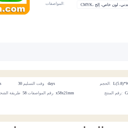
:
المواصفات
ن، معدني، لون خاص، إلخ
L(5.8)*
:
الحجم
30 days
وقت التسليم
:
cs
C
:
رقم المنتج
58x58x21mm
رقم المواصفات
:
طريقة الشح