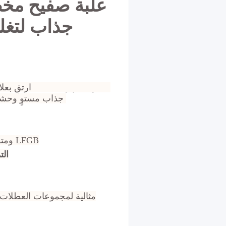
جذاب لتغل
ارتقِ بعلا
جذاب مستوٍ وحشوات اختيارية، تجمع عبواتنا الممتازة بين الجماليات الاستثنائية والوظائف التي لا تقبل المساومة.
معتمد من إدارة الغذاء والدواء (FDA)، ROHS، خالٍ من BPA ومتوافق مع LFGB
الت
مثالية لمجموعات العطلات، 