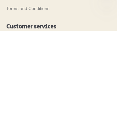
Terms and Conditions
AR
Customer services
Frequently Asked Questions
Tin Knowledge
Digital Catalogue
Pre-sales and After-sales Services
Contact Us
معارضنا 2024
PROPAK 2024، كينيا
PROPAK 2026, Kenya
RosUpack 2026, Russia