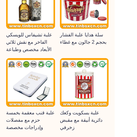
سلة هدايا علبة الفشار
علبة تشيفاس للويسكي
بحجم 2 جالون مع غطاء
الفاخر مع نقش ثلاثي
الأبعاد مخصص وطباعة
علبة بسكويت وكعك
علبة قنب معقمة بخمسة
دائرية أنيقة مع مقبض
حزم مع مفصلات
زخرفي
وإدراجات مخصصة