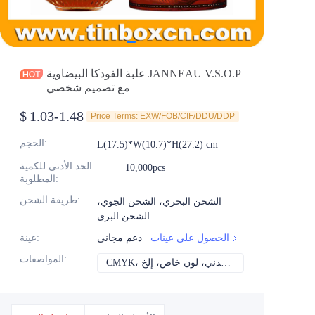
الأخبار
المنتجات
علبة الفودكا البيضاوية JANNEAU V.S.O.P
مع تصميم شخصي
$
1.03-1.48
Price Terms: EXW/FOB/CIF/DDU/DDP
:
الحجم
L(17.5)*W(10.7)*H(27.2) cm
الحد الأدنى للكمية
10,000pcs
:
المطلوبة
:
طريقة الشحن
الشحن البحري، الشحن الجوي،
الشحن البري
الحصول على عينات
دعم مجاني
:
عينة
:
المواصفات
CMYK، بانتون، معدني، لون خاص، إلخ