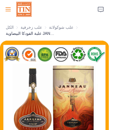
علب شوكولاتة
علب شوكولاتة
علب زخرفية
علب زخرفية
الكل
الرئيسية
علبة الفودكا البيضاوية JANNEAU V.S.O.P مع تصميم شخصي
الشركة
المنتجات
خدمات العملاء
معارض تجارية 2026
الشهادات
الاستدامة