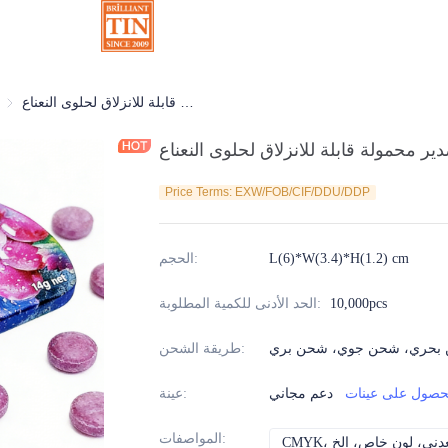
علبة قصدير محمولة قابلة للانزلاق لحلوى النعناع
علب حلوى ونعناع
ير محمولة قابلة للانزلاق لحلوى النعناع
Price Terms: EXW/FOB/CIF/DDU/DDP
L(6)*W(3.4)*H(1.2) cm
:
الحجم
10,000pcs
:
الحد الأدنى للكمية المطلوبة
بحري، شحن جوي، شحن بري
:
طريقة الشحن
حصول على عينات
دعم مجاني
:
عينة
:
المواصفات
ن، معدني، لون خاص، إلخ