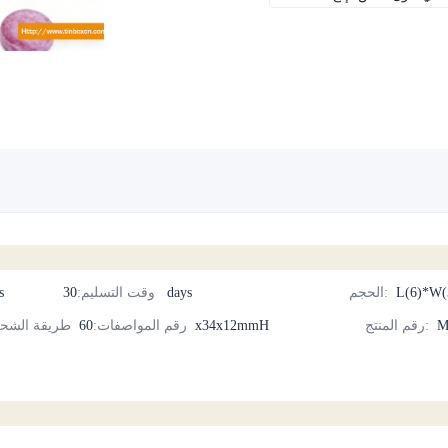
L(6)*W(
:
الحجم
30 days
وقت التسليم
:
cs
M
:
رقم المنتج
60x34x12mmH
رقم المواصفات
:
طريقة الشح