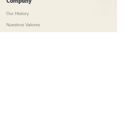
Company
Our History
ES
Nuestros Valores
Why Brilliant Tin Box?
Why Custom Tin Packaging?
Terms and Conditions
Customer services
Frequently Asked Questions
Tin Knowledge
Digital Catalogue
Pre-sales and After-sales Services
Contact Us