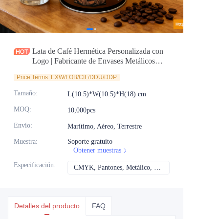
Noticias
Productos
Lata de Café Hermética Personalizada con
Logo | Fabricante de Envases Metálicos
Premium para Granos de Café
Price Terms: EXW/FOB/CIF/DDU/DDP
Tamaño
:
L(10.5)*W(10.5)*H(18) cm
MOQ
:
10,000pcs
Envío
:
Marítimo, Aéreo, Terrestre
Muestra
:
Soporte gratuito
Obtener muestras
Especificación
:
CMYK, Pantones, Metálico, Color directo, etc.
CMYK, Pantones, Met
Detalles del producto
FAQ