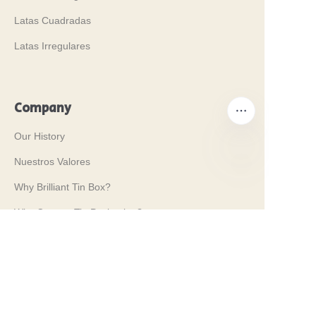
Latas Cuadradas
Latas Irregulares
Company
Our History
Nuestros Valores
ES
Why Brilliant Tin Box?
Why Custom Tin Packaging?
Terms and Conditions
Customer services
Frequently Asked Questions