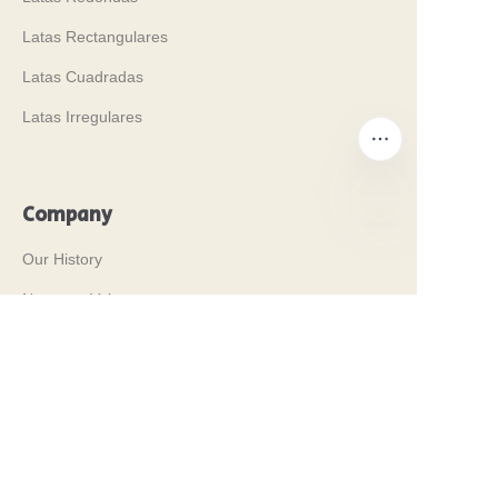
Latas Rectangulares
Latas Cuadradas
Latas Irregulares
Company
ES
Our History
Nuestros Valores
Why Brilliant Tin Box?
Why Custom Tin Packaging?
Terms and Conditions
Customer services