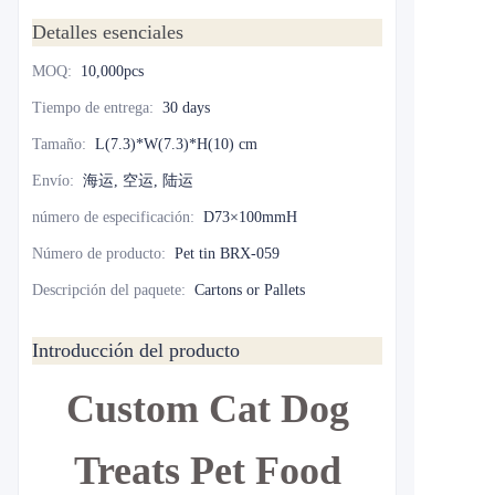
Detalles esenciales
MOQ
:
10,000pcs
Tiempo de entrega
:
30 days
Tamaño
:
L(7.3)*W(7.3)*H(10) cm
Envío
:
海运, 空运, 陆运
número de especificación
:
D73×100mmH
Número de producto
:
Pet tin BRX-059
Descripción del paquete
:
Cartons or Pallets
Introducción del producto
Custom Cat Dog
Treats Pet Food