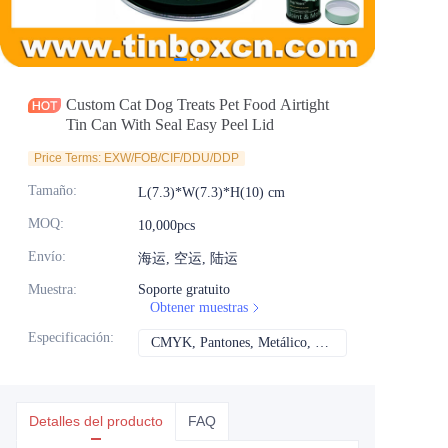
Noticias
Productos
Custom Cat Dog Treats Pet Food Airtight
Tin Can With Seal Easy Peel Lid
Price Terms: EXW/FOB/CIF/DDU/DDP
Tamaño
:
L(7.3)*W(7.3)*H(10) cm
MOQ
:
10,000pcs
Envío
:
海运, 空运, 陆运
Muestra
:
Soporte gratuito
Obtener muestras
Especificación
:
CMYK, Pantones, Metálico, Color directo, etc.
CMYK, Pantones, Met
Detalles del producto
FAQ