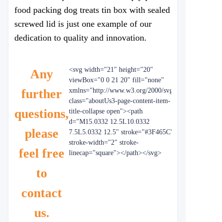
food packing dog treats tin box with
sealed
screwed lid
is just one example of our
dedication to quality and innovation.
<svg width="21" height="20"
Any
viewBox="0 0 21 20" fill="none"
further
xmlns="http://www.w3.org/2000/svg"
class="aboutUs3-page-content-item-
questions,
title-collapse open"><path
d="M15.0332 12.5L10.0332
please
7.5L5.0332 12.5" stroke="#3F465C"
stroke-width="2" stroke-
feel free
linecap="square"></path></svg>
to
contact
us.