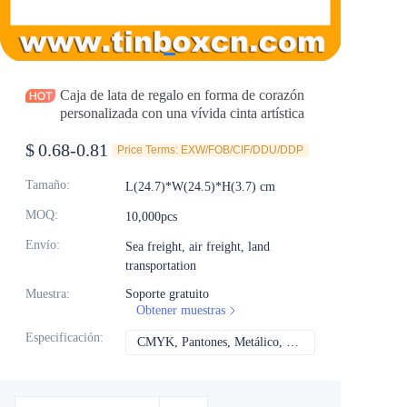
Noticias
Productos
Caja de lata de regalo en forma de corazón
personalizada con una vívida cinta artística
$
0.68-0.81
Price Terms: EXW/FOB/CIF/DDU/DDP
Tamaño
:
L(24.7)*W(24.5)*H(3.7) cm
MOQ
:
10,000pcs
Envío
:
Sea freight, air freight, land
transportation
Muestra
:
Soporte gratuito
Obtener muestras
Especificación
:
CMYK, Pantones, Metálico, Color directo, etc.
CMYK, Pantones, Met