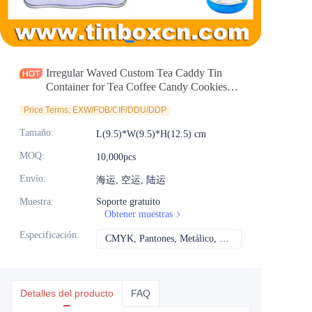
Noticias
Productos
Irregular Waved Custom Tea Caddy Tin
Container for Tea Coffee Candy Cookies
Gourmet Food Packaging Storage
Price Terms: EXW/FOB/CIF/DDU/DDP
Manufacturer Supplier
Tamaño
:
L(9.5)*W(9.5)*H(12.5) cm
MOQ
:
10,000pcs
Envío
:
海运, 空运, 陆运
Muestra
:
Soporte gratuito
Obtener muestras
Especificación
:
CMYK, Pantones, Metálico, Color directo, etc.
CMYK, Pantones, Met
Detalles del producto
FAQ