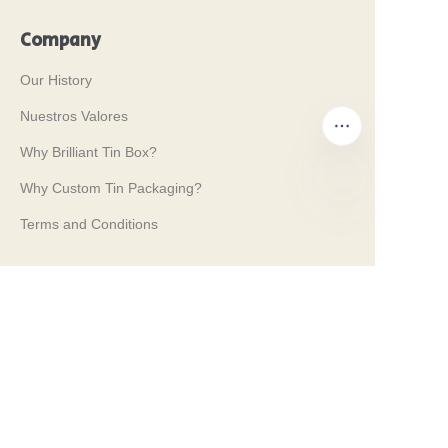
Company
Our History
Nuestros Valores
Why Brilliant Tin Box?
Why Custom Tin Packaging?
Terms and Conditions
ES
Customer services
Frequently Asked Questions
Tin Knowledge
Digital Catalogue
Pre-sales and After-sales Services