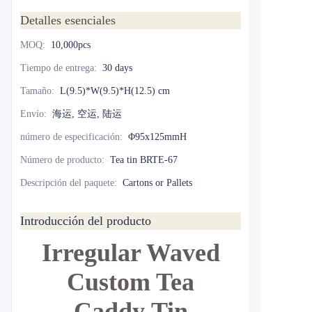
Detalles esenciales
MOQ
:
10,000pcs
Tiempo de entrega
:
30 days
Tamaño
:
L(9.5)*W(9.5)*H(12.5) cm
Envío
:
海运, 空运, 陆运
número de especificación
:
Φ95x125mmH
Número de producto
:
Tea tin BRTE-67
Descripción del paquete
:
Cartons or Pallets
Introducción del producto
Irregular Waved
Custom Tea
Caddy Tin