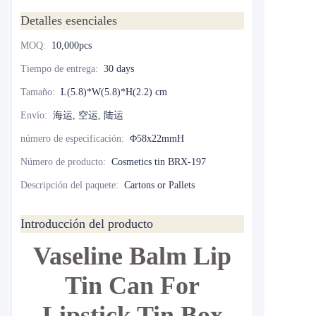
Detalles esenciales
MOQ
:
10,000pcs
Tiempo de entrega
:
30 days
Tamaño
:
L(5.8)*W(5.8)*H(2.2) cm
Envío
:
海运, 空运, 陆运
número de especificación
:
Φ58x22mmH
Número de producto
:
Cosmetics tin BRX-197
Descripción del paquete
:
Cartons or Pallets
Introducción del producto
Vaseline Balm Lip
Tin Can For
Lipstick Tin Box