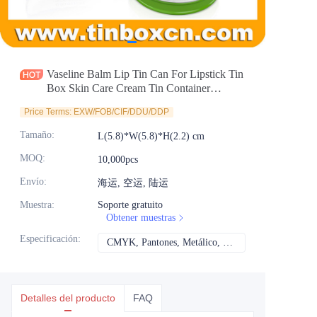
Noticias
Productos
Vaseline Balm Lip Tin Can For Lipstick Tin
Box Skin Care Cream Tin Container
Cosmetics Factory
Price Terms: EXW/FOB/CIF/DDU/DDP
Tamaño
:
L(5.8)*W(5.8)*H(2.2) cm
MOQ
:
10,000pcs
Envío
:
海运, 空运, 陆运
Muestra
:
Soporte gratuito
Obtener muestras
Especificación
:
CMYK, Pantones, Metálico, Color directo, etc.
CMYK, Pantones, Met
Detalles del producto
FAQ