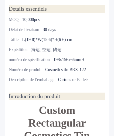
Détails essentiels
MOQ
:
10,000pcs
Délai de livraison
:
30 days
Taille
:
L(19.8)*W(15.6)*H(6.6) cm
Expédition
:
海运, 空运, 陆运
numéro de spécification
:
198x156x66mmH
Numéro de produit
:
Cosmetics tin BRX-122
Description de l'emballage
:
Cartons or Pallets
Introduction du produit
Custom
Rectangular
Cosmetics Tin