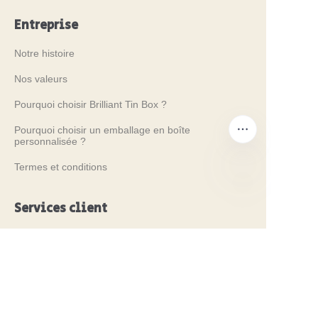
Entreprise
Notre histoire
Nos valeurs
Pourquoi choisir Brilliant Tin Box ?
Pourquoi choisir un emballage en boîte
personnalisée ?
Termes et conditions
FR
Services client
Foire aux questions
Connaissance des boîtes en métal
Catalogue numérique
Services avant-vente et après-vente