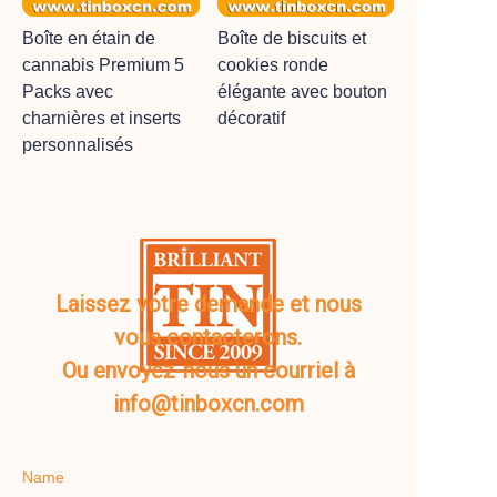
Boîte en étain de
Boîte de biscuits et
cannabis Premium 5
cookies ronde
Packs avec
élégante avec bouton
charnières et inserts
décoratif
personnalisés
Laissez votre demande et nous
vous contacterons.
Ou envoyez-nous un courriel à
info@tinboxcn.com
Name