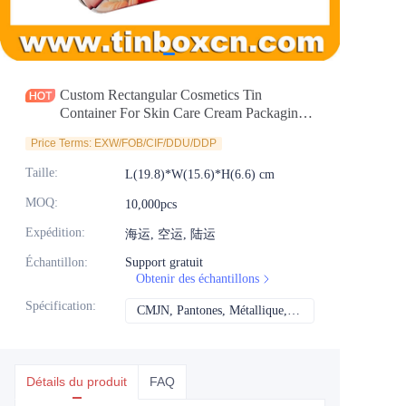
Actualités
Produits
Custom Rectangular Cosmetics Tin
Container For Skin Care Cream Packaging
Box Factory
Price Terms: EXW/FOB/CIF/DDU/DDP
Taille
:
L(19.8)*W(15.6)*H(6.6) cm
MOQ
:
10,000pcs
Expédition
:
海运, 空运, 陆运
Échantillon
:
Support gratuit
Obtenir des échantillons
Spécification
:
CMJN, Pantones, Métallique, Couleur de repère, etc.
CMJN, Pantones, Mét
Détails du produit
FAQ