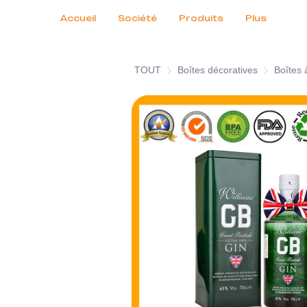
Services clients
Salons professionnels 2026
Certificats
Actualités
Produits
Accueil
Société
Produits
Plus
TOUT
Boîtes décoratives
Boîtes déco
Boîtes 