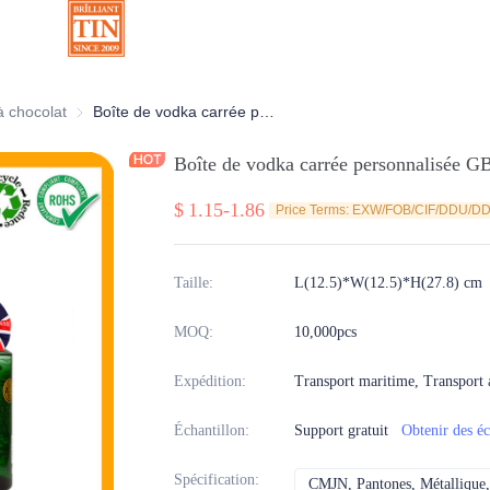
ratives
à chocolat
Boîtes à chocolat
Boîte de vodka carrée personnalisée GB avec illustration de marque
Boîte de vodka carrée personnalisée GB
$
1.15-1.86
Price Terms: EXW/FOB/CIF/DDU/D
Taille
:
L(12.5)*W(12.5)*H(27.8) cm
MOQ
:
10,000pcs
Expédition
:
Transport maritime, Transport a
Échantillon
:
Support gratuit
Obtenir des éc
Spécification
:
CMJN, Pantones, Métallique, 