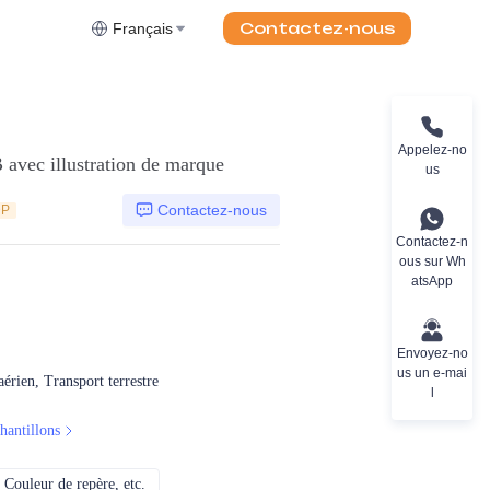
Contactez-nous
Français
Appelez-no
 avec illustration de marque
us
Contactez-nous
DP
Contactez-n
ous sur Wh
atsApp
Envoyez-no
us un e-mai
érien, Transport terrestre
l
hantillons
Couleur de repère, etc.
CMJN, Pantones, Métallique, Couleur de repère, etc.