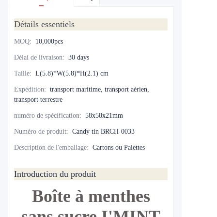
Détails essentiels
MOQ
:
10,000pcs
Délai de livraison
:
30 days
Taille
:
L(5.8)*W(5.8)*H(2.1) cm
Expédition
:
transport maritime, transport aérien,
transport terrestre
numéro de spécification
:
58x58x21mm
Numéro de produit
:
Candy tin BRCH-0033
Description de l'emballage
:
Cartons ou Palettes
Introduction du produit
Boîte à menthes
sans sucre I'MINT