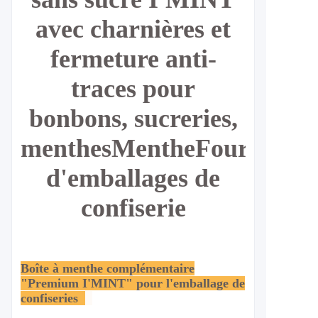
avec charnières et
fermeture anti-
traces pour
bonbons, sucreries,
menthes
Menthe
Fournisseu
d'emballages de
confiserie
Boîte à menthe complémentaire
"Premium I'MINT" pour l'emballage de
confiseries