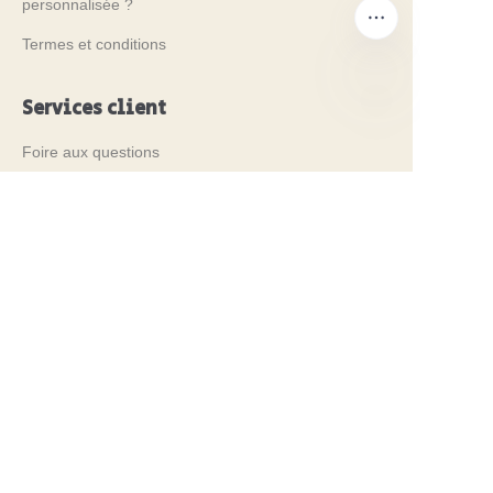
personnalisée ?
Termes et conditions
Services client
FR
Foire aux questions
Connaissance des boîtes en métal
Catalogue numérique
Services avant-vente et après-vente
Contactez-nous
Nos salons professionnels 2024
PROPAK 2024, Kenya
MET PACK 2023, Allemagne