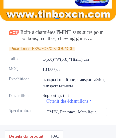
Actualités
Produits
Boîte à charnières I'MINT sans sucre pour
bonbons, menthes, chewing-gums,
confiseries - Fournisseur d'emballages
Price Terms: EXW/FOB/CIF/DDU/DDP
Taille
:
L(5.8)*W(5.8)*H(2.1) cm
MOQ
:
10,000pcs
Expédition
:
transport maritime, transport aérien,
transport terrestre
Échantillon
:
Support gratuit
Obtenir des échantillons
Spécification
:
CMJN, Pantones, Métallique, Couleur de repère, etc.
CMJN, Pantones, Mét
Détails du produit
FAQ