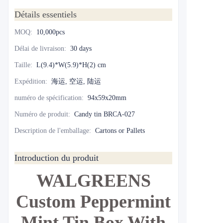
Détails essentiels
MOQ
:
10,000pcs
Délai de livraison
:
30 days
Taille
:
L(9.4)*W(5.9)*H(2) cm
Expédition
:
海运, 空运, 陆运
numéro de spécification
:
94x59x20mm
Numéro de produit
:
Candy tin BRCA-027
Description de l'emballage
:
Cartons or Pallets
Introduction du produit
WALGREENS
Custom Peppermint
Mint Tin Box With