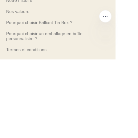
Notre histoire
Nos valeurs
Pourquoi choisir Brilliant Tin Box ?
Pourquoi choisir un emballage en boîte
personnalisée ?
FR
Termes et conditions
Services client
Foire aux questions
Connaissance des boîtes en métal
Catalogue numérique
Services avant-vente et après-vente
Contactez-nous