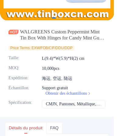
Actualités
Produits
WALGREENS Custom Peppermint Mint
Tin Box With Hinges for Candy Mint Gum
Food Packaging Manufacturer
Price Terms: EXW/FOB/CIF/DDU/DDP
Taille
:
L(9.4)*W(5.9)*H(2) cm
MOQ
:
10,000pcs
Expédition
:
海运, 空运, 陆运
Échantillon
:
Support gratuit
Obtenir des échantillons
Spécification
:
CMJN, Pantones, Métallique, Couleur de repère, etc.
CMJN, Pantones, Mét
Détails du produit
FAQ