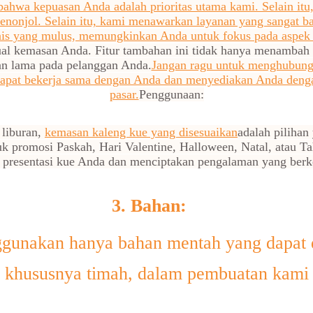
ahwa kepuasan Anda adalah prioritas utama kami. Selain itu,
onjol. Selain itu, kami menawarkan layanan yang sangat ba
s yang mulus, memungkinkan Anda untuk fokus pada aspek la
ual kemasan Anda. Fitur tambahan ini tidak hanya menambah n
an lama pada pelanggan Anda.
Jangan ragu untuk menghubungi
apat bekerja sama dengan Anda dan menyediakan Anda denga
pasar.
Penggunaan:
 liburan,
kemasan kaleng kue yang disesuaikan
adalah pilihan
uk promosi Paskah, Hari Valentine, Halloween, Natal, atau T
 presentasi kue Anda dan menciptakan pengalaman yang berk
3. Bahan:
unakan hanya bahan mentah yang dapat 
khususnya timah, dalam pembuatan kami