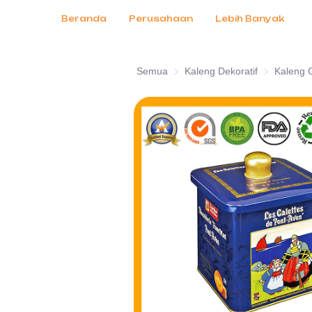
Produk
Layanan Pelanggan
Pameran Dagang 2026
Sertifikat
Berita
Produk
Beranda
Perusahaan
Lebih Banyak
Semua
Kaleng Dekoratif
Kaleng Deko
Kaleng 