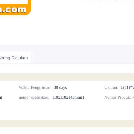
ering Diajukan
Waktu Pengiriman
:
30 days
Ukuran
:
L(11)*
at
nomor spesifikasi
:
110x110x143mmH
Nomor Produk
: