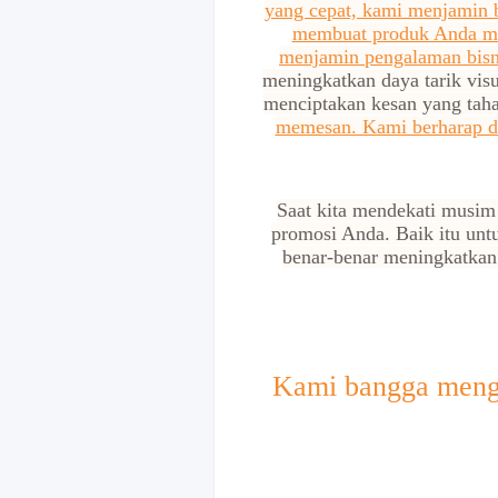
yang cepat, kami menjamin b
membuat produk Anda men
menjamin pengalaman bisni
meningkatkan daya tarik vis
menciptakan kesan yang tah
memesan. Kami berharap d
Saat kita mendekati musim
promosi Anda. Baik itu unt
benar-benar meningkatkan
Kami bangga mengg