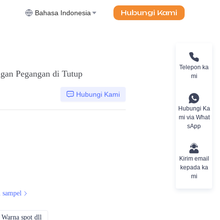
Hubungi Kami
Bahasa Indonesia
Telepon ka
gan Pegangan di Tutup
mi
Hubungi Kami
Hubungi Ka
mi via What
sApp
Kirim email
kepada ka
mi
 sampel
Warna spot dll
CMYK, Pantones, Metallic, Warna spot dll