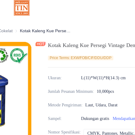
ratif
Cokelat
Kaleng Cokelat
Kotak Kaleng Kue Persegi Vintage Dengan Pegangan di Tutup
Kotak Kaleng Kue Persegi Vintage Den
Price Terms: EXW/FOB/CIF/DDU/DDP
Ukuran
:
L(11)*W(11)*H(14.3) cm
Jumlah Pesanan Minimum
:
10,000pcs
Metode Pengiriman
:
Laut, Udara, Darat
Sampel
:
Dukungan gratis
Mendapatkan
Nomor Spesifikasi
:
CMYK, Pantones, Metallic, 