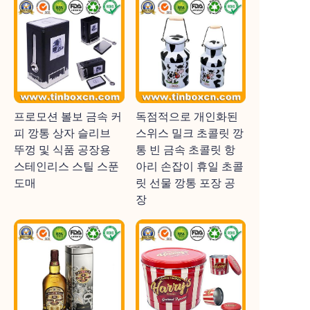
프로모션 볼보 금속 커
독점적으로 개인화된
피 깡통 상자 슬리브
스위스 밀크 초콜릿 깡
뚜껑 및 식품 공장용
통 빈 금속 초콜릿 항
스테인리스 스틸 스푼
아리 손잡이 휴일 초콜
도매
릿 선물 깡통 포장 공
장