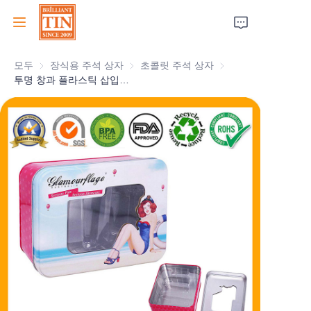
모두
장식용 주석 상자
장식용 주석 상자
초콜릿 주석 상자
초콜릿 주석 상자
집
투명 창과 플라스틱 삽입물이 있는 공장 화장품 포장 상자 주석 용기
회사
제품
고객 서비스
박람회 2026
인증서
지속 가능성