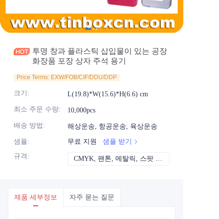
소식
제품
투명 창과 플라스틱 삽입물이 있는 공장
화장품 포장 상자 주석 용기
Price Terms: EXW/FOB/CIF/DDU/DDP
크기
:
L(19.8)*W(15.6)*H(6.6) cm
최소 주문 수량
:
10,000pcs
배송 방법
:
해상운송, 항공운송, 육상운송
샘플
:
무료 지원
샘플 받기
규격
:
CMYK, 팬톤, 메탈릭, 스팟 컬러 등
CMYK, 팬톤, 메
제품 세부정보
자주 묻는 질문