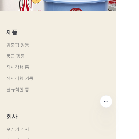
제품
맞춤형 깡통
둥근 깡통
직사각형 통
정사각형 깡통
불규칙한 통
회사
우리의 역사
KO