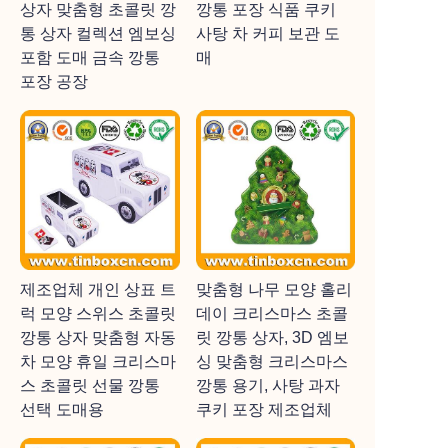
상자 맞춤형 초콜릿 깡
깡통 포장 식품 쿠키
통 상자 컬렉션 엠보싱
사탕 차 커피 보관 도
포함 도매 금속 깡통
매
포장 공장
제조업체 개인 상표 트
맞춤형 나무 모양 홀리
럭 모양 스위스 초콜릿
데이 크리스마스 초콜
깡통 상자 맞춤형 자동
릿 깡통 상자, 3D 엠보
차 모양 휴일 크리스마
싱 맞춤형 크리스마스
스 초콜릿 선물 깡통
깡통 용기, 사탕 과자
선택 도매용
쿠키 포장 제조업체