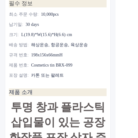
필수 정보
최소 주문 수량
:
10,000pcs
납기일
:
30 days
크기
:
L(19.8)*W(15.6)*H(6.6) cm
배송 방법
:
해상운송, 항공운송, 육상운송
규격 번호
:
198x156x66mmH
제품 번호
:
Cosmetics tin BRX-099
포장 설명
:
카톤 또는 팔레트
제품 소개
투명 창과 플라스틱
삽입물이 있는 공장
화장품 포장 상자 주