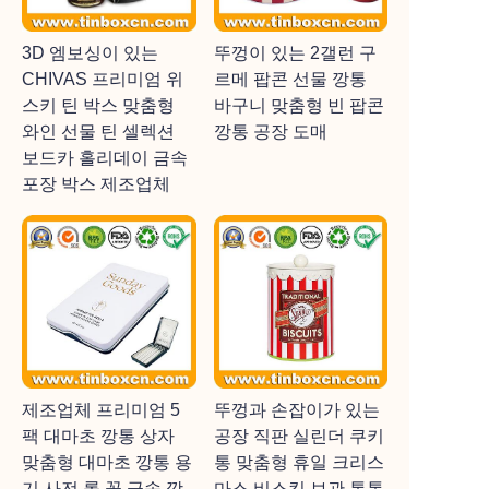
3D 엠보싱이 있는
뚜껑이 있는 2갤런 구
CHIVAS 프리미엄 위
르메 팝콘 선물 깡통
스키 틴 박스 맞춤형
바구니 맞춤형 빈 팝콘
와인 선물 틴 셀렉션
깡통 공장 도매
보드카 홀리데이 금속
포장 박스 제조업체
제조업체 프리미엄 5
뚜껑과 손잡이가 있는
팩 대마초 깡통 상자
공장 직판 실린더 쿠키
맞춤형 대마초 깡통 용
통 맞춤형 휴일 크리스
기 사전 롤 꽃 금속 깡
마스 비스킷 보관 통통