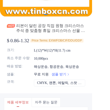
소식
제품
리본이 달린 공장 직접 원형 크리스마스
주석 종 맞춤형 휴일 크리스마스 선물 주
석 상자 선택 초콜릿 캔디 식품 포장용
$
0.86-1.32
금속 주석 용기 도매
Price Terms: EXW/FOB/CIF/DDU/DDP
크기
:
L(12)*W(12)*H(11.7) cm
최소 주문 수량
:
10,000pcs
배송 방법
:
해상운송, 항공운송, 육상운송
샘플
:
무료 지원
샘플 받기
규격
:
CMYK, 팬톤, 메탈릭, 스팟 컬러 등
CMYK, 팬톤, 메
제품 세부정보
자주 묻는 질문