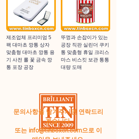
제조업체 프리미엄 5
뚜껑과 손잡이가 있는
팩 대마초 깡통 상자
공장 직판 실린더 쿠키
맞춤형 대마초 깡통 용
통 맞춤형 휴일 크리스
기 사전 롤 꽃 금속 깡
마스 비스킷 보관 통통
통 포장 공장
대량 도매
문의사항을 남겨주시면 연락드리
겠습니다.
또는 info@tinboxcn.com으로 이