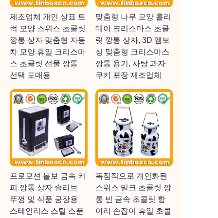
제조업체 개인 상표 트
맞춤형 나무 모양 홀리
럭 모양 스위스 초콜릿
데이 크리스마스 초콜
깡통 상자 맞춤형 자동
릿 깡통 상자, 3D 엠보
차 모양 휴일 크리스마
싱 맞춤형 크리스마스
스 초콜릿 선물 깡통
깡통 용기, 사탕 과자
선택 도매용
쿠키 포장 제조업체
프로모션 볼보 금속 커
독점적으로 개인화된
피 깡통 상자 슬리브
스위스 밀크 초콜릿 깡
뚜껑 및 식품 공장용
통 빈 금속 초콜릿 항
스테인리스 스틸 스푼
아리 손잡이 휴일 초콜