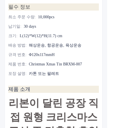
필수 정보
최소 주문 수량
:
10,000pcs
납기일
:
30 days
크기
:
L(12)*W(12)*H(11.7) cm
배송 방법
:
해상운송, 항공운송, 육상운송
규격 번호
:
Φ120x117mmH
제품 번호
:
Christmas Xmas Tin BRXM-007
포장 설명
:
카톤 또는 팔레트
제품 소개
리본이 달린 공장 직
접 원형 크리스마스