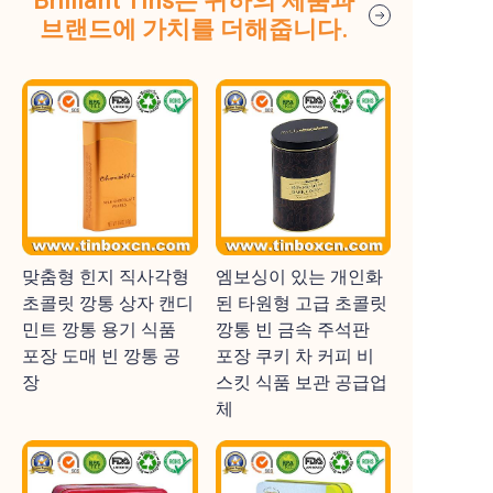
Brilliant Tins는 귀하의 제품과
브랜드에 가치를 더해줍니다.
맞춤형 힌지 직사각형
엠보싱이 있는 개인화
초콜릿 깡통 상자 캔디
된 타원형 고급 초콜릿
민트 깡통 용기 식품
깡통 빈 금속 주석판
포장 도매 빈 깡통 공
포장 쿠키 차 커피 비
장
스킷 식품 보관 공급업
체