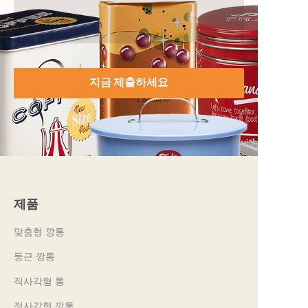
지금 제출하세요
제품
맞춤형 깡통
둥근 깡통
직사각형 통
정사각형 깡통