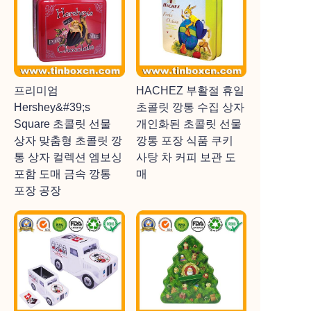
프리미엄
HACHEZ 부활절 휴일
Hershey&#39;s
초콜릿 깡통 수집 상자
Square 초콜릿 선물
개인화된 초콜릿 선물
상자 맞춤형 초콜릿 깡
깡통 포장 식품 쿠키
통 상자 컬렉션 엠보싱
사탕 차 커피 보관 도
포함 도매 금속 깡통
매
포장 공장