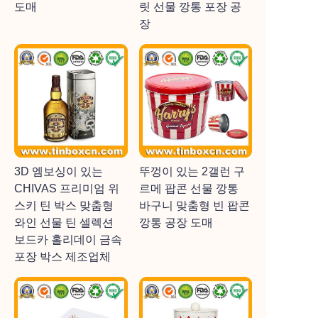
도매
릿 선물 깡통 포장 공
장
3D 엠보싱이 있는
뚜껑이 있는 2갤런 구
CHIVAS 프리미엄 위
르메 팝콘 선물 깡통
스키 틴 박스 맞춤형
바구니 맞춤형 빈 팝콘
와인 선물 틴 셀렉션
깡통 공장 도매
보드카 홀리데이 금속
포장 박스 제조업체