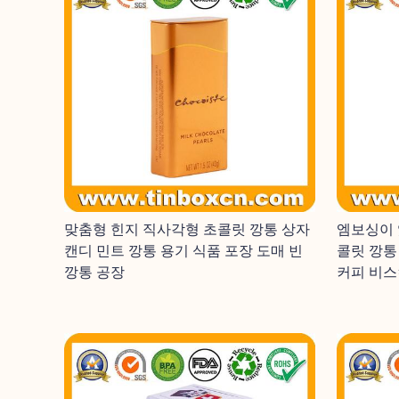
맞춤형 힌지 직사각형 초콜릿 깡통 상자
엠보싱이 
캔디 민트 깡통 용기 식품 포장 도매 빈
콜릿 깡통
깡통 공장
커피 비스