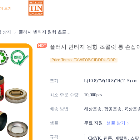
더 보기
상자
석 상자
초콜릿 주석 상자
플러시 빈티지 원형 초콜릿 통 손잡이 포함 도매용
플러시 빈티지 원형 초콜릿 통 손잡
Price Terms: EXW/FOB/CIF/DDU/DDP
크기
:
L(10.8)*W(10.8)*H(11.5) cm
최소 주문 수량
:
10,000pcs
배송 방법
:
해상운송, 항공운송, 육상운
샘플
:
무료 지원
샘플 받기
규격
:
CMYK, 팬톤, 메탈릭, 스팟