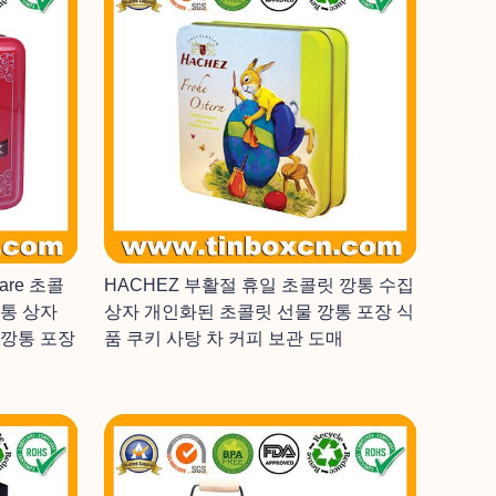
uare 초콜
HACHEZ 부활절 휴일 초콜릿 깡통 수집
깡통 상자
상자 개인화된 초콜릿 선물 깡통 포장 식
 깡통 포장
품 쿠키 사탕 차 커피 보관 도매