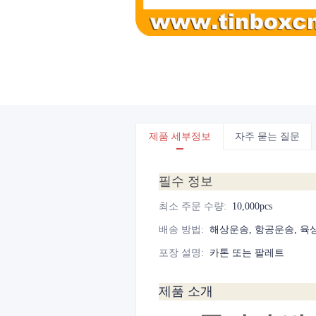
제품 세부정보
자주 묻는 질문
필수 정보
최소 주문 수량
:
10,000pcs
배송 방법
:
해상운송, 항공운송, 육
포장 설명
:
카톤 또는 팔레트
제품 소개