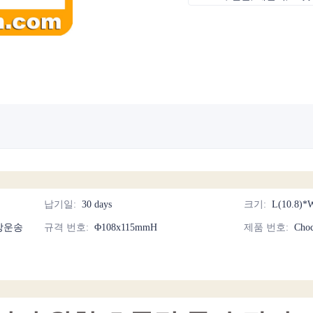
납기일
:
30 days
크기
:
L(10.8)*
상운송
규격 번호
:
Φ108x115mmH
제품 번호
:
Choc