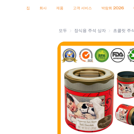
인증서
소식
제품
집
회사
제품
고객 서비스
박람회 2026
모두
장식용 주석 상자
장식용 주석 
초콜릿 주