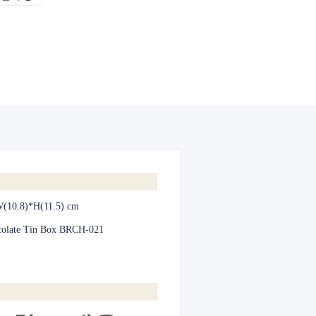
W(10.8)*H(11.5) cm
olate Tin Box BRCH-021