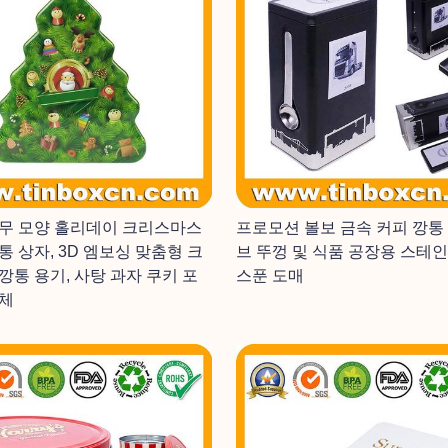
무 모양 홀리데이 크리스마스
프로모션 볼보 금속 커피 깡통
통 상자, 3D 엠보싱 맞춤형 크
브 뚜껑 및 식품 공장용 스테
깡통 용기, 사탕 과자 쿠키 포
스푼 도매
체