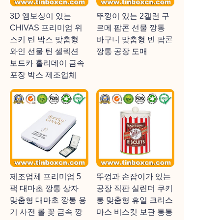
3D 엠보싱이 있는
뚜껑이 있는 2갤런 구
CHIVAS 프리미엄 위
르메 팝콘 선물 깡통
스키 틴 박스 맞춤형
바구니 맞춤형 빈 팝콘
와인 선물 틴 셀렉션
깡통 공장 도매
보드카 홀리데이 금속
포장 박스 제조업체
제조업체 프리미엄 5
뚜껑과 손잡이가 있는
팩 대마초 깡통 상자
공장 직판 실린더 쿠키
맞춤형 대마초 깡통 용
통 맞춤형 휴일 크리스
기 사전 롤 꽃 금속 깡
마스 비스킷 보관 통통