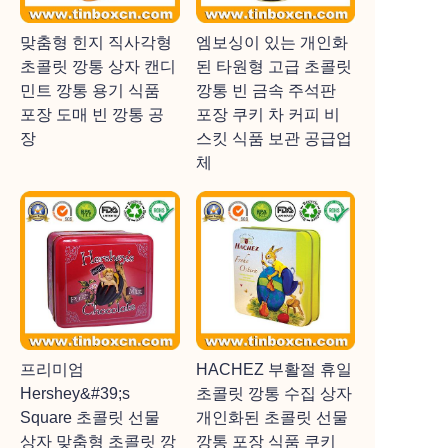
맞춤형 힌지 직사각형
엠보싱이 있는 개인화
초콜릿 깡통 상자 캔디
된 타원형 고급 초콜릿
민트 깡통 용기 식품
깡통 빈 금속 주석판
포장 도매 빈 깡통 공
포장 쿠키 차 커피 비
장
스킷 식품 보관 공급업
체
프리미엄
HACHEZ 부활절 휴일
Hershey&#39;s
초콜릿 깡통 수집 상자
Square 초콜릿 선물
개인화된 초콜릿 선물
상자 맞춤형 초콜릿 깡
깡통 포장 식품 쿠키