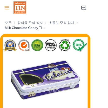
모두
장식용 주석 상자
장식용 주석 상자
초콜릿 주석 상자
초콜릿 주석 상자
집
Milk Chocolate Candy Tin With Clear PET Window For Sweets Tin Confectionary Tin Box Manufacturer
회사
제품
고객 서비스
박람회 2026
인증서
지속 가능성