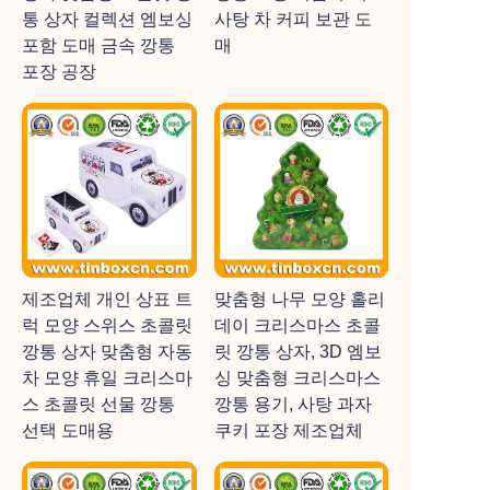
통 상자 컬렉션 엠보싱
사탕 차 커피 보관 도
포함 도매 금속 깡통
매
포장 공장
제조업체 개인 상표 트
맞춤형 나무 모양 홀리
럭 모양 스위스 초콜릿
데이 크리스마스 초콜
깡통 상자 맞춤형 자동
릿 깡통 상자, 3D 엠보
차 모양 휴일 크리스마
싱 맞춤형 크리스마스
스 초콜릿 선물 깡통
깡통 용기, 사탕 과자
선택 도매용
쿠키 포장 제조업체