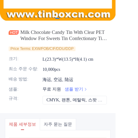
소식
제품
Milk Chocolate Candy Tin With Clear PET
Window For Sweets Tin Confectionary Tin
Box Manufacturer
Price Terms: EXW/FOB/CIF/DDU/DDP
크기
:
L(23.3)*W(13.5)*H(4.1) cm
최소 주문 수량
:
10,000pcs
배송 방법
:
海运, 空运, 陆运
샘플
:
무료 지원
샘플 받기
규격
:
CMYK, 팬톤, 메탈릭, 스팟 컬러 등
CMYK, 팬톤, 메
제품 세부정보
자주 묻는 질문