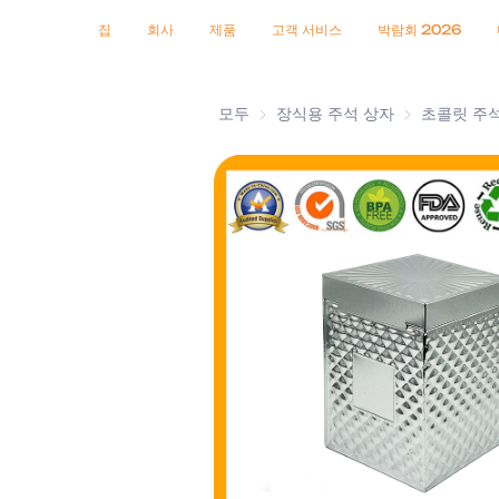
인증서
소식
제품
집
회사
제품
고객 서비스
박람회 2026
모두
장식용 주석 상자
장식용 주석 
초콜릿 주