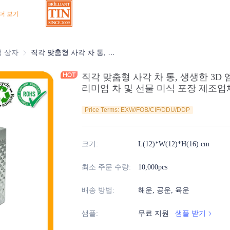
더 보기
상자
석 상자
초콜릿 주석 상자
직각 맞춤형 사각 차 통, 생생한 3D 엠보싱과 날카로운 디자인으로 프리미엄 차 및 선물 미식 포장 제조업체
직각 맞춤형 사각 차 통, 생생한 3
리미엄 차 및 선물 미식 포장 제조업
Price Terms: EXW/FOB/CIF/DDU/DDP
크기
:
L(12)*W(12)*H(16) cm
최소 주문 수량
:
10,000pcs
배송 방법
:
해운, 공운, 육운
샘플
:
무료 지원
샘플 받기