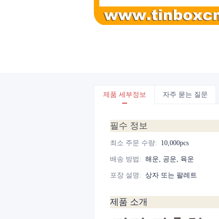
제품 세부정보
자주 묻는 질문
필수 정보
최소 주문 수량
:
10,000pcs
배송 방법
:
해운, 공운, 육운
포장 설명
:
상자 또는 팔레트
제품 소개