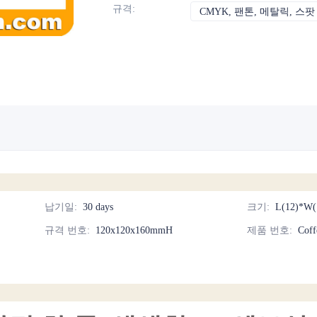
규격
:
CMYK, 팬톤, 메탈릭, 스팟
납기일
:
30 days
크기
:
L(12)*W(
규격 번호
:
120x120x160mmH
제품 번호
:
Coff