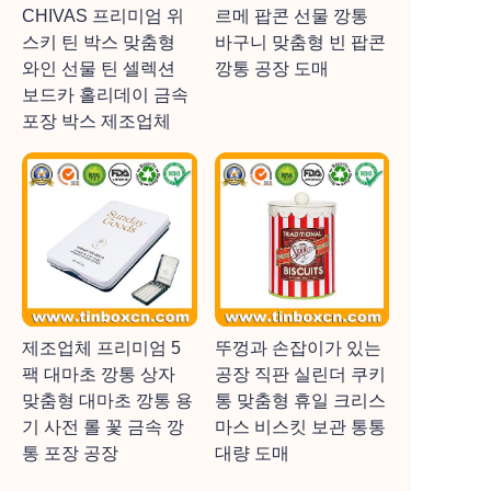
CHIVAS 프리미엄 위
르메 팝콘 선물 깡통
스키 틴 박스 맞춤형
바구니 맞춤형 빈 팝콘
와인 선물 틴 셀렉션
깡통 공장 도매
보드카 홀리데이 금속
포장 박스 제조업체
제조업체 프리미엄 5
뚜껑과 손잡이가 있는
팩 대마초 깡통 상자
공장 직판 실린더 쿠키
맞춤형 대마초 깡통 용
통 맞춤형 휴일 크리스
기 사전 롤 꽃 금속 깡
마스 비스킷 보관 통통
통 포장 공장
대량 도매