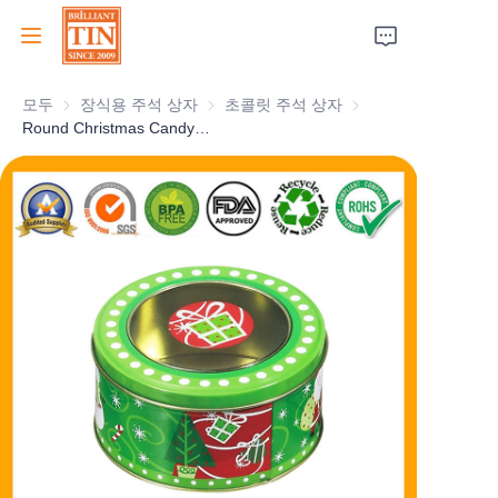
모두
장식용 주석 상자
장식용 주석 상자
초콜릿 주석 상자
초콜릿 주석 상자
집
Round Christmas Candy Tin With Clear Window For Holiday Sweets Tin Can Packaging Box Supplier
회사
제품
고객 서비스
박람회 2026
인증서
지속 가능성