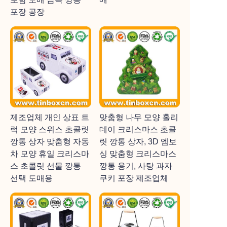
포장 공장
제조업체 개인 상표 트
맞춤형 나무 모양 홀리
럭 모양 스위스 초콜릿
데이 크리스마스 초콜
깡통 상자 맞춤형 자동
릿 깡통 상자, 3D 엠보
차 모양 휴일 크리스마
싱 맞춤형 크리스마스
스 초콜릿 선물 깡통
깡통 용기, 사탕 과자
선택 도매용
쿠키 포장 제조업체