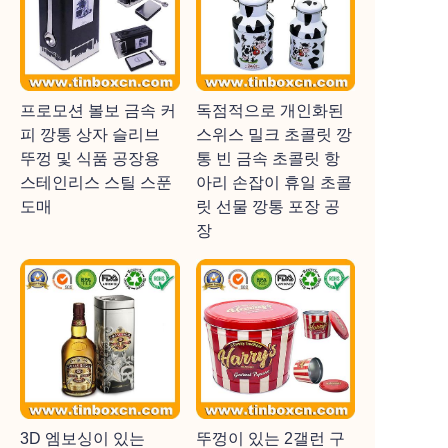
프로모션 볼보 금속 커
독점적으로 개인화된
피 깡통 상자 슬리브
스위스 밀크 초콜릿 깡
뚜껑 및 식품 공장용
통 빈 금속 초콜릿 항
스테인리스 스틸 스푼
아리 손잡이 휴일 초콜
도매
릿 선물 깡통 포장 공
장
3D 엠보싱이 있는
뚜껑이 있는 2갤런 구