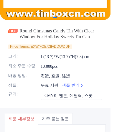
소식
제품
Round Christmas Candy Tin With Clear
Window For Holiday Sweets Tin Can
Packaging Box Supplier
Price Terms: EXW/FOB/CIF/DDU/DDP
크기
:
L(13.7)*W(13.7)*H(7.3) cm
최소 주문 수량
:
10,000pcs
배송 방법
:
海运, 空运, 陆运
샘플
:
무료 지원
샘플 받기
규격
:
CMYK, 팬톤, 메탈릭, 스팟 컬러 등
CMYK, 팬톤, 메
제품 세부정보
자주 묻는 질문