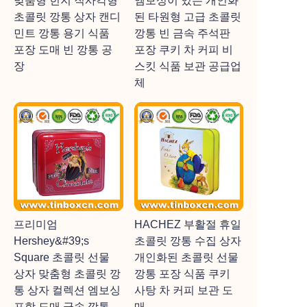
맞춤형 힌지 직사각형
엠보싱이 있는 개인화
초콜릿 깡통 상자 캔디
된 타원형 고급 초콜릿
민트 깡통 용기 식품
깡통 빈 금속 주석판
포장 도매 빈 깡통 공
포장 쿠키 차 커피 비
장
스킷 식품 보관 공급업
체
프리미엄
HACHEZ 부활절 휴일
Hershey&#39;s
초콜릿 깡통 수집 상자
Square 초콜릿 선물
개인화된 초콜릿 선물
상자 맞춤형 초콜릿 깡
깡통 포장 식품 쿠키
통 상자 컬렉션 엠보싱
사탕 차 커피 보관 도
포함 도매 금속 깡통
매