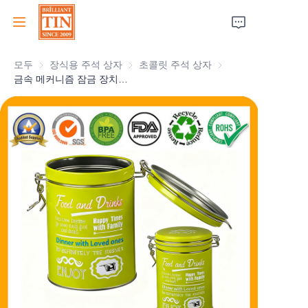
모두
장식용 주석 상자
장식용 주석 상자
초콜릿 주석 상자
초콜릿 주석 상자
집
금속 메커니즘 잠금 장치와 내부 고무 씰이 있는 둥근 빈 기밀 티 통 맞춤형 티 통 공급업체
회사
제품
고객 서비스
박람회 2026
인증서
지속 가능성