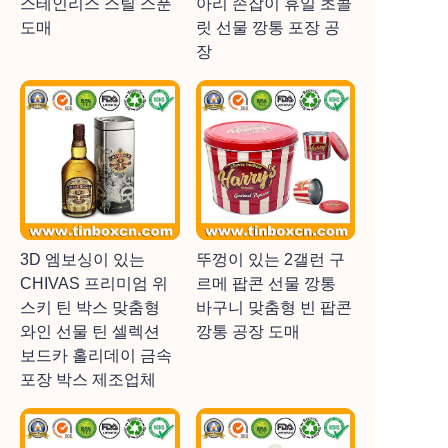
스테인리스 스틸 스푼
아리 손잡이 휴일 초콜
도매
릿 선물 깡통 포장 공
장
3D 엠보싱이 있는
뚜껑이 있는 2갤런 구
CHIVAS 프리미엄 위
르메 팝콘 선물 깡통
스키 틴 박스 맞춤형
바구니 맞춤형 빈 팝콘
와인 선물 틴 셀렉션
깡통 공장 도매
보드카 홀리데이 금속
포장 박스 제조업체