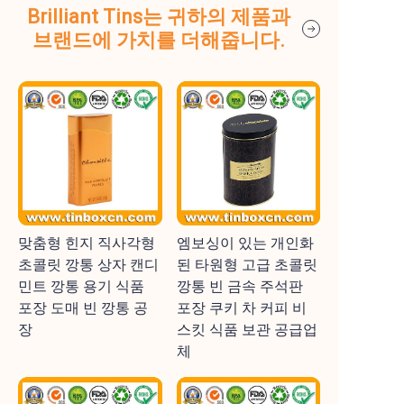
Brilliant Tins는 귀하의 제품과
브랜드에 가치를 더해줍니다.
맞춤형 힌지 직사각형
엠보싱이 있는 개인화
초콜릿 깡통 상자 캔디
된 타원형 고급 초콜릿
민트 깡통 용기 식품
깡통 빈 금속 주석판
포장 도매 빈 깡통 공
포장 쿠키 차 커피 비
장
스킷 식품 보관 공급업
체