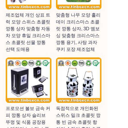
제조업체 개인 상표 트
맞춤형 나무 모양 홀리
럭 모양 스위스 초콜릿
데이 크리스마스 초콜
깡통 상자 맞춤형 자동
릿 깡통 상자, 3D 엠보
차 모양 휴일 크리스마
싱 맞춤형 크리스마스
스 초콜릿 선물 깡통
깡통 용기, 사탕 과자
선택 도매용
쿠키 포장 제조업체
프로모션 볼보 금속 커
독점적으로 개인화된
피 깡통 상자 슬리브
스위스 밀크 초콜릿 깡
뚜껑 및 식품 공장용
통 빈 금속 초콜릿 항