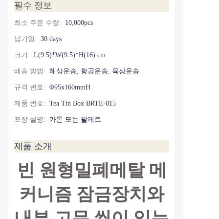
필수 정보
최소 주문 수량
:
10,000pcs
납기일
:
30 days
크기
:
L(9.5)*W(9.5)*H(16) cm
배송 방법
:
해상운송, 항공운송, 육상운송
규격 번호
:
Φ95x160mmH
제품 번호
:
Tea Tin Box BRTE-015
포장 설명
:
카톤 또는 팔레트
제품 소개
빈 원형
밀폐
메탈 메
커니즘 잠금장치와
내부 고무 씰이 있는