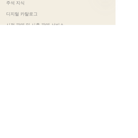
주석 지식
KO
디지털 카탈로그
사전 판매 및 사후 판매 서비스
문의하기
우리의 무역 박람회 2024
PROPAK 2024, 케냐
MET PACK 2023, 독일
RosUpack 2023, 러시아
팩 엑스포 2023, 미국
JAPAN PACK 2023, 일본
지속 가능성