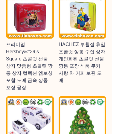
프리미엄
HACHEZ 부활절 휴일
Hershey&#39;s
초콜릿 깡통 수집 상자
Square 초콜릿 선물
개인화된 초콜릿 선물
상자 맞춤형 초콜릿 깡
깡통 포장 식품 쿠키
통 상자 컬렉션 엠보싱
사탕 차 커피 보관 도
포함 도매 금속 깡통
매
포장 공장