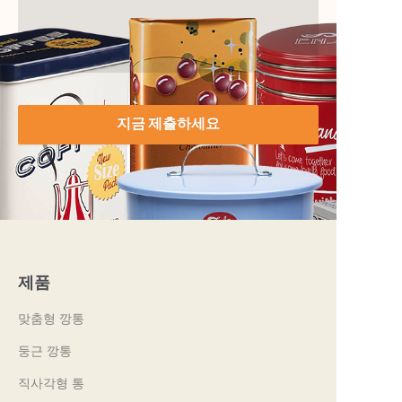
지금 제출하세요
제품
맞춤형 깡통
둥근 깡통
직사각형 통