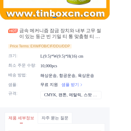
소식
제품
금속 메커니즘 잠금 장치와 내부 고무 씰
이 있는 둥근 빈 기밀 티 통 맞춤형 티 통
공급업체
Price Terms: EXW/FOB/CIF/DDU/DDP
크기
:
L(9.5)*W(9.5)*H(16) cm
최소 주문 수량
:
10,000pcs
배송 방법
:
해상운송, 항공운송, 육상운송
샘플
:
무료 지원
샘플 받기
규격
:
CMYK, 팬톤, 메탈릭, 스팟 컬러 등
CMYK, 팬톤, 메
제품 세부정보
자주 묻는 질문