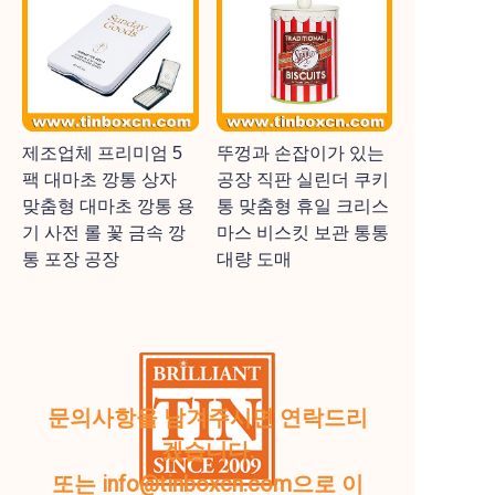
제조업체 프리미엄 5
뚜껑과 손잡이가 있는
팩 대마초 깡통 상자
공장 직판 실린더 쿠키
맞춤형 대마초 깡통 용
통 맞춤형 휴일 크리스
기 사전 롤 꽃 금속 깡
마스 비스킷 보관 통통
통 포장 공장
대량 도매
문의사항을 남겨주시면 연락드리
겠습니다.
또는 info@tinboxcn.com으로 이