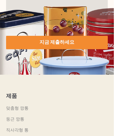
지금 제출하세요
제품
맞춤형 깡통
둥근 깡통
직사각형 통