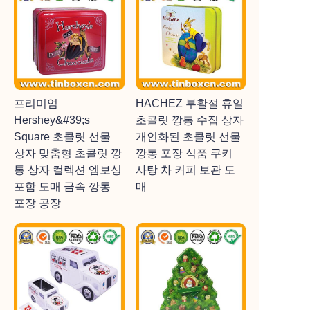
프리미엄
HACHEZ 부활절 휴일
Hershey&#39;s
초콜릿 깡통 수집 상자
Square 초콜릿 선물
개인화된 초콜릿 선물
상자 맞춤형 초콜릿 깡
깡통 포장 식품 쿠키
통 상자 컬렉션 엠보싱
사탕 차 커피 보관 도
포함 도매 금속 깡통
매
포장 공장