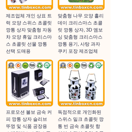
제조업체 개인 상표 트
맞춤형 나무 모양 홀리
럭 모양 스위스 초콜릿
데이 크리스마스 초콜
깡통 상자 맞춤형 자동
릿 깡통 상자, 3D 엠보
차 모양 휴일 크리스마
싱 맞춤형 크리스마스
스 초콜릿 선물 깡통
깡통 용기, 사탕 과자
선택 도매용
쿠키 포장 제조업체
프로모션 볼보 금속 커
독점적으로 개인화된
피 깡통 상자 슬리브
스위스 밀크 초콜릿 깡
뚜껑 및 식품 공장용
통 빈 금속 초콜릿 항