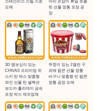
스테인리스 스틸 스푼
아리 손잡이 휴일 초콜
도매
릿 선물 깡통 포장 공
장
3D 엠보싱이 있는
뚜껑이 있는 2갤런 구
CHIVAS 프리미엄 위
르메 팝콘 선물 깡통
스키 틴 박스 맞춤형
바구니 맞춤형 빈 팝콘
와인 선물 틴 셀렉션
깡통 공장 도매
보드카 홀리데이 금속
포장 박스 제조업체