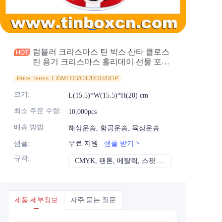
소식
제품
텀블러 크리스마스 틴 박스 산타 클로스
틴 용기 크리스마스 홀리데이 선물 포장
공장
Price Terms: EXW/FOB/CIF/DDU/DDP
크기
:
L(15.5)*W(15.5)*H(20) cm
최소 주문 수량
:
10,000pcs
배송 방법
:
해상운송, 항공운송, 육상운송
샘플
:
무료 지원
샘플 받기
규격
:
CMYK, 팬톤, 메탈릭, 스팟 컬러 등
CMYK, 팬톤, 메
제품 세부정보
자주 묻는 질문