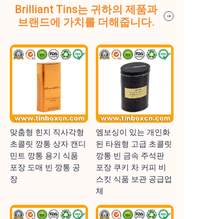
Brilliant Tins는 귀하의 제품과
브랜드에 가치를 더해줍니다.
맞춤형 힌지 직사각형
엠보싱이 있는 개인화
초콜릿 깡통 상자 캔디
된 타원형 고급 초콜릿
민트 깡통 용기 식품
깡통 빈 금속 주석판
포장 도매 빈 깡통 공
포장 쿠키 차 커피 비
장
스킷 식품 보관 공급업
체