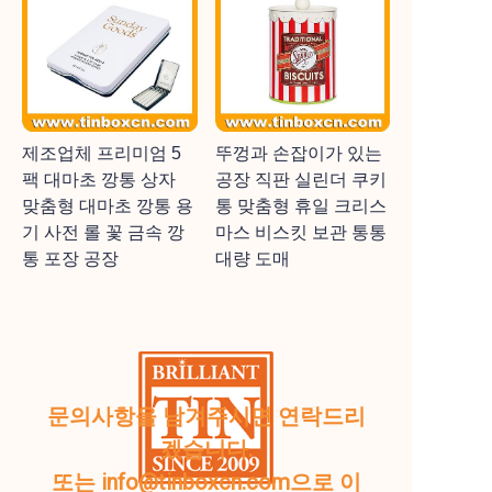
제조업체 프리미엄 5
뚜껑과 손잡이가 있는
팩 대마초 깡통 상자
공장 직판 실린더 쿠키
맞춤형 대마초 깡통 용
통 맞춤형 휴일 크리스
기 사전 롤 꽃 금속 깡
마스 비스킷 보관 통통
통 포장 공장
대량 도매
문의사항을 남겨주시면 연락드리
겠습니다.
또는 info@tinboxcn.com으로 이