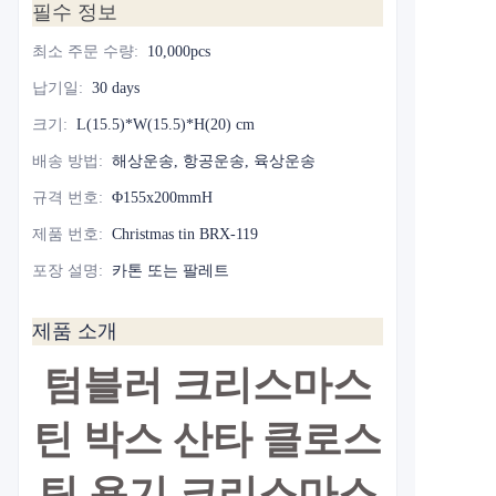
필수 정보
최소 주문 수량
:
10,000pcs
납기일
:
30 days
크기
:
L(15.5)*W(15.5)*H(20) cm
배송 방법
:
해상운송, 항공운송, 육상운송
규격 번호
:
Φ155x200mmH
제품 번호
:
Christmas tin BRX-119
포장 설명
:
카톤 또는 팔레트
제품 소개
텀블러 크리스마스
틴 박스 산타 클로스
틴 용기 크리스마스