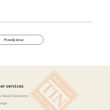
Prześlij teraz
er services
y Asked Questions
ledge