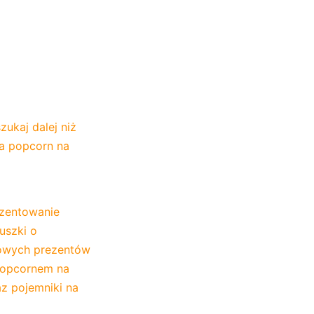
kaj dalej niż 
a popcorn na 
zentowanie 
szki o 
towych prezentów 
popcornem na 
 pojemniki na 