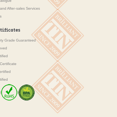
talogue
and After-sales Services
s
tificates
ety Grade Guaranteed
oved
ified
ertificate
tified
ified