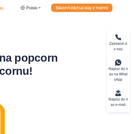
Polski
Skontaktuj się z nami
ej
Zadzwoń d
o nas
na popcorn
cornu!
Napisz do n
as na What
sApp
Napisz do n
as e-mail