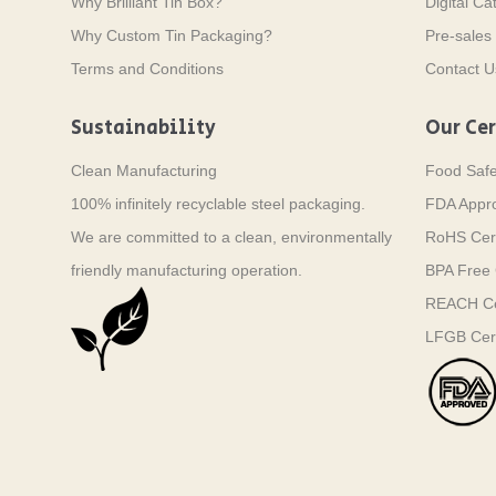
Why Brilliant Tin Box?
Digital Ca
Why Custom Tin Packaging?
Pre-sales 
Terms and Conditions
Contact U
Sustainability
Our Cer
Clean Manufacturing
Food Saf
100% infinitely recyclable steel packaging.
FDA Appr
We are committed to a clean, environmentally
RoHS Cert
friendly manufacturing operation.
BPA Free C
REACH Cer
LFGB Cert