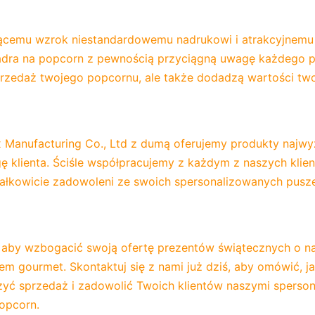
jącemu wzrok niestandardowemu nadrukowi i atrakcyjnemu t
iadra na popcorn z pewnością przyciągną uwagę każdego pr
przedaż twojego popcornu, ale także dodadzą wartości tw
ox Manufacturing Co., Ltd z dumą oferujemy produkty najwyż
 klienta. Ściśle współpracujemy z każdym z naszych klien
ałkowicie zadowoleni ze swoich spersonalizowanych puszek
, aby wzbogacić swoją ofertę prezentów świątecznych o nas
m gourmet. Skontaktuj się z nami już dziś, aby omówić, j
yć sprzedaż i zadowolić Twoich klientów naszymi sperson
opcorn.