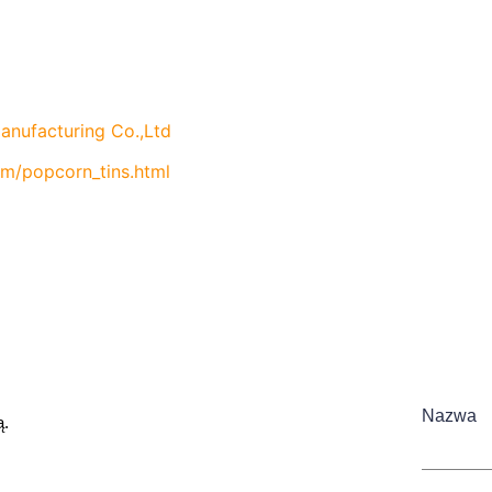
Manufacturing Co.,Ltd
om/popcorn_tins.html
Nazwa
ą.