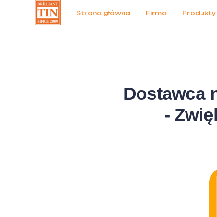
Aktualności
Produkty
Strona główna
Firma
Produkty
Dostawca 
- Zwi