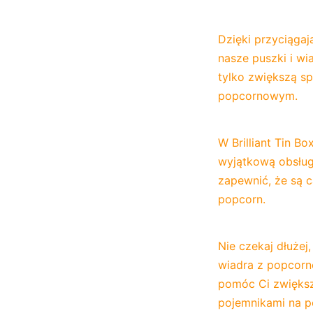
Dzięki przyciąga
nasze puszki i w
tylko zwiększą s
popcornowym.
W Brilliant Tin B
wyjątkową obsługę
zapewnić, że są c
popcorn.
Nie czekaj dłużej
wiadra z popcorne
pomóc Ci zwiększ
pojemnikami na p