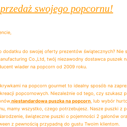
sprzedaż swojego popcornu!
encie,
 dodatku do swojej oferty prezentów świątecznych? Nie szu
 Manufacturing Co.,Ltd, twój niezawodny dostawca puszek n
ducent wiader na popcorn od 2009 roku.
krywkami na popcorn gourmet to idealny sposób na zapre
reacji popcornowych. Niezależnie od tego, czy szukasz pu
onów,
niestandardowa puszka na popcorn
, lub wybór hur
nu, mamy wszystko, czego potrzebujesz. Nasze puszki z 
arodzenie, świąteczne puszki o pojemności 2 galonów oraz
ween z pewnością przypadną do gustu Twoim klientom.