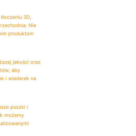
łoczeniu 3D, 
zechodnia. Nie 
oim produktom 
szej jakości oraz 
tów, aby 
 i wiaderek na 
ze puszki i 
ak możemy 
alizowanymi 