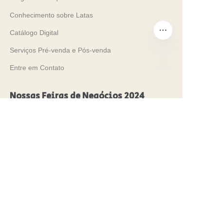
Conhecimento sobre Latas
Catálogo Digital
Serviços Pré-venda e Pós-venda
Entre em Contato
PT
Nossas Feiras de Negócios 2024
PROPAK 2024, Quênia
MET PACK 2023, Alemanha
RosUpack 2023, Rússia
PACK EXPO 2023, EUA
JAPAN PACK 2023, Japão
Sustentabilidade