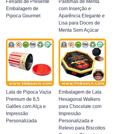
Feriado de Presente
Pastilhas de Menta
Notícias
Embalagem de
com Inserção e
Pipoca Gourmet
Aparência Elegante e
Lisa para Doces de
Produtos
Menta Sem Açúcar
Lata de Pipoca Vazia
Embalagem de Lata
Premium de 6,5
Hexagonal Walkers
Galões com Alça e
para Chocolate com
Impressão
Impressão
Personalizada
Personalizada e
Relevo para Biscoitos