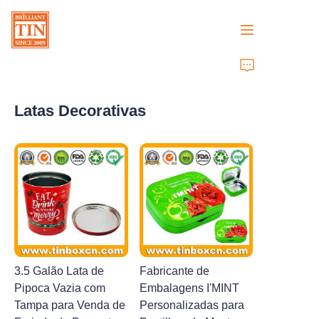
Casa
Latas Decorativas
Empresa
Produtos
Serviços ao Cliente
Feiras de Negócios 2026
Certificados
3.5 Galão Lata de
Fabricante de
Pipoca Vazia com
Embalagens I'MINT
Sustentabilidade
Tampa para Venda de
Personalizadas para