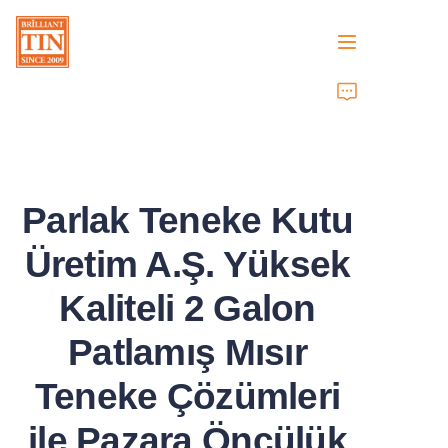
Ana Sayfa
Şirket
Parlak Teneke Kutu
Ürünler
Üretim A.Ş. Yüksek
Müşteri Hizmetleri
Kaliteli 2 Galon
Fuarlar 2026
Patlamış Mısır
Sertifikalar
Teneke Çözümleri
Sürdürülebilirlik
ile Pazara Öncülük