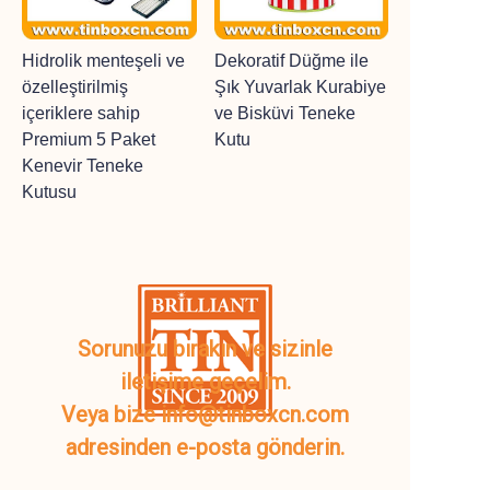
Hidrolik menteşeli ve
Dekoratif Düğme ile
özelleştirilmiş
Şık Yuvarlak Kurabiye
içeriklere sahip
ve Bisküvi Teneke
Premium 5 Paket
Kutu
Kenevir Teneke
Kutusu
Sorunuzu bırakın ve sizinle
iletişime geçelim.
Veya bize info@tinboxcn.com
adresinden e-posta gönderin.