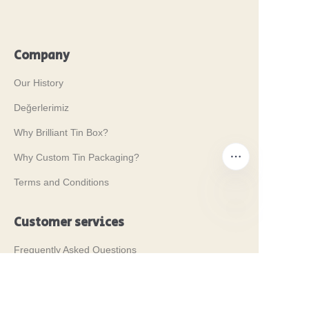
Company
Our History
Değerlerimiz
Why Brilliant Tin Box?
Why Custom Tin Packaging?
Terms and Conditions
Customer services
TR
Frequently Asked Questions
Tin Knowledge
Digital Catalogue