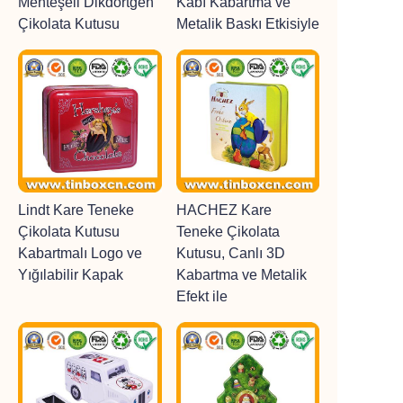
Menteşeli Dikdörtgen
Kabı Kabartma ve
Çikolata Kutusu
Metalik Baskı Etkisiyle
Lindt Kare Teneke
HACHEZ Kare
Çikolata Kutusu
Teneke Çikolata
Kabartmalı Logo ve
Kutusu, Canlı 3D
Yığılabilir Kapak
Kabartma ve Metalik
Efekt ile