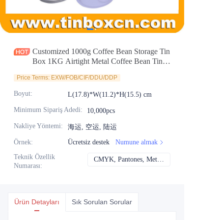
Haberler
Ürünler
Customized 1000g Coffee Bean Storage Tin
Box 1KG Airtight Metal Coffee Bean Tin
Cans With Degassing Valve And Screw
Price Terms: EXW/FOB/CIF/DDU/DDP
Cap Container For Wholesale Manufacturer
Boyut
:
L(17.8)*W(11.2)*H(15.5) cm
Minimum Sipariş Adedi
:
10,000pcs
Nakliye Yöntemi
:
海运, 空运, 陆运
Örnek
:
Ücretsiz destek
Numune almak
Teknik Özellik
CMYK, Pantones, Metalik, Nokta rengi vb.
CMYK, Pantones, Me
Numarası
:
Ürün Detayları
Sık Sorulan Sorular