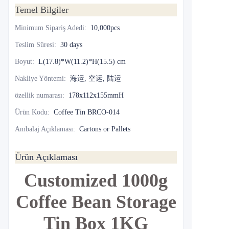
Temel Bilgiler
Minimum Sipariş Adedi
:
10,000pcs
Teslim Süresi
:
30 days
Boyut
:
L(17.8)*W(11.2)*H(15.5) cm
Nakliye Yöntemi
:
海运, 空运, 陆运
özellik numarası
:
178x112x155mmH
Ürün Kodu
:
Coffee Tin BRCO-014
Ambalaj Açıklaması
:
Cartons or Pallets
Ürün Açıklaması
Customized 1000g
Coffee Bean Storage
Tin Box 1KG