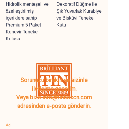
Hidrolik menteşeli ve
Dekoratif Düğme ile
özelleştirilmiş
Şık Yuvarlak Kurabiye
içeriklere sahip
ve Bisküvi Teneke
Premium 5 Paket
Kutu
Kenevir Teneke
Kutusu
Sorunuzu bırakın ve sizinle
iletişime geçelim.
Veya bize info@tinboxcn.com
adresinden e-posta gönderin.
Ad