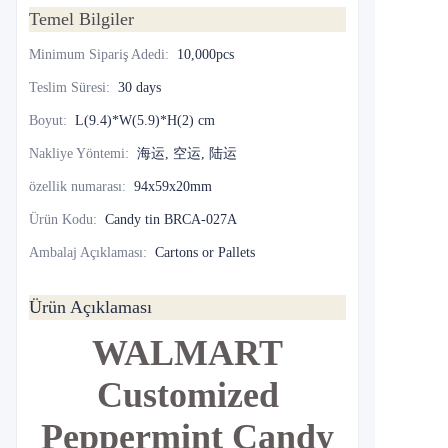
Temel Bilgiler
Minimum Sipariş Adedi
:
10,000pcs
Teslim Süresi
:
30 days
Boyut
:
L(9.4)*W(5.9)*H(2) cm
Nakliye Yöntemi
:
海运, 空运, 陆运
özellik numarası
:
94x59x20mm
Ürün Kodu
:
Candy tin BRCA-027A
Ambalaj Açıklaması
:
Cartons or Pallets
Ürün Açıklaması
WALMART
Customized
Peppermint Candy