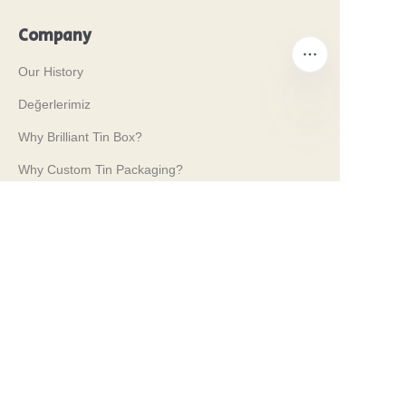
Company
Our History
Değerlerimiz
Why Brilliant Tin Box?
TR
Why Custom Tin Packaging?
Terms and Conditions
Customer services
Frequently Asked Questions
Tin Knowledge
Digital Catalogue
Pre-sales and After-sales Services