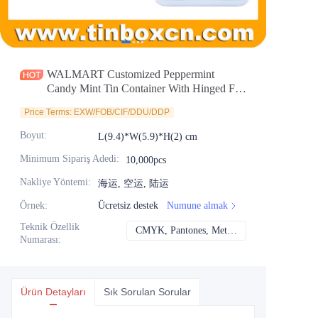
Haberler
Ürünler
WALMART Customized Peppermint
Candy Mint Tin Container With Hinged Flip
lid for Sugarfree Peppermint Spearmint
Price Terms: EXW/FOB/CIF/DDU/DDP
Packaging Factory
Boyut
:
L(9.4)*W(5.9)*H(2) cm
Minimum Sipariş Adedi
:
10,000pcs
Nakliye Yöntemi
:
海运, 空运, 陆运
Örnek
:
Ücretsiz destek
Numune almak
Teknik Özellik
CMYK, Pantones, Metalik, Nokta rengi vb.
CMYK, Pantones, Me
Numarası
:
Ürün Detayları
Sık Sorulan Sorular