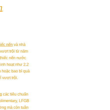
n
hiếc nến
 và nhà 
ượt trội từ năm 
hiếc nến nước 
inh hoạt như 2.2 
m hoặc bao bì quà 
 vượt trội.
 các tiêu chuẩn 
limentary, LFGB 
ờng mà còn tuân 