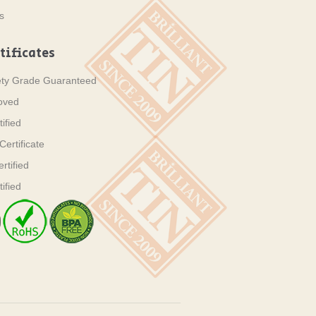
s
tificates
ety Grade Guaranteed
oved
ified
ertificate
tified
ified