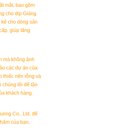
ắt mắt, bao gồm 
ng cho dịp Giáng 
g kể cho dòng sản 
ấp, giúp tăng 
nh mà không ảnh 
o các dự án của 
 thiếc nến rỗng và 
 chúng tôi để tận 
của khách hàng.
ing Co., Ltd. để 
phẩm của bạn.