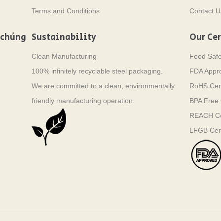
Terms and Conditions
Contact U
 chúng
Sustainability
Our Cer
Clean Manufacturing
Food Saf
100% infinitely recyclable steel packaging.
FDA Appr
We are committed to a clean, environmentally
RoHS Cert
friendly manufacturing operation.
BPA Free C
REACH Cer
LFGB Cert