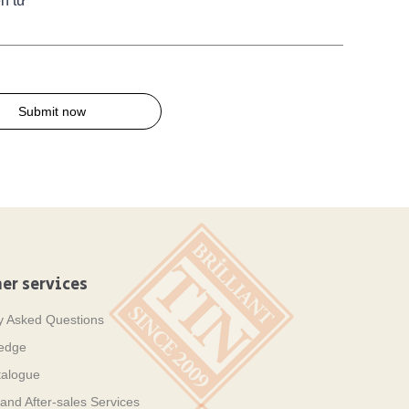
n tử
Submit now
er services
y Asked Questions
ledge
talogue
and After-sales Services