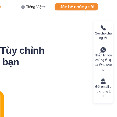
Tiếng Việt
Liên hệ chúng tôi
m
Gọi cho chú
ng tôi
Tùy chỉnh
Nhắn tin với
 bạn
chúng tôi q
ua WhatsAp
p
Gửi email c
ho chúng tô
i