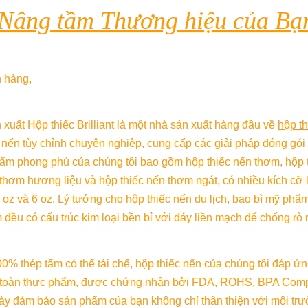
 Nâng tầm Thương hiệu của Bạ
h hàng,
uất Hộp thiếc Brilliant là một nhà sản xuất hàng đầu về 
hộp t
 nến tùy chỉnh chuyên nghiệp, cung cấp các giải pháp đóng gói v
ẩm phong phú của chúng tôi bao gồm hộp thiếc nến thơm, hộp t
thơm hương liệu và hộp thiếc nến thơm ngát, có nhiều kích cỡ l
 5 oz và 6 oz. Lý tưởng cho hộp thiếc nến du lịch, bao bì mỹ phẩ
đều có cấu trúc kim loại bền bỉ với đáy liền mạch để chống rò rỉ
0% thép tấm có thể tái chế, hộp thiếc nến của chúng tôi đáp ứng
 toàn thực phẩm, được chứng nhận bởi FDA, ROHS, BPA Comp
y đảm bảo sản phẩm của bạn không chỉ thân thiện với môi trư