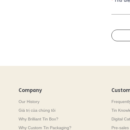
Thư điệ
Company
Custom
Our History
Frequentl
Giá trị của chúng tôi
Tin Know
Why Brilliant Tin Box?
Digital Ca
Why Custom Tin Packaging?
Pre-sales 