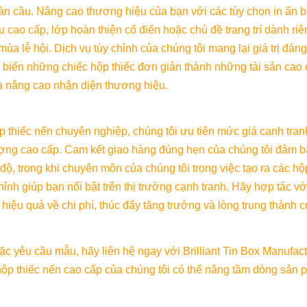
oàn cầu. Nâng cao thương hiệu của bạn với các tùy chọn in ấn b
u cao cấp, lớp hoàn thiện cổ điển hoặc chủ đề trang trí dành riê
ùa lễ hội. Dịch vụ tùy chỉnh của chúng tôi mang lại giá trị đán
biến những chiếc hộp thiếc đơn giản thành những tài sản cao c
 nâng cao nhận diện thương hiệu.
p thiếc nến chuyên nghiệp, chúng tôi ưu tiên mức giá cạnh tra
ợng cao cấp. Cam kết giao hàng đúng hẹn của chúng tôi đảm bả
độ, trong khi chuyên môn của chúng tôi trong việc tạo ra các hộp
hỉnh giúp bạn nổi bật trên thị trường cạnh tranh. Hãy hợp tác với
 hiệu quả về chi phí, thúc đẩy tăng trưởng và lòng trung thành 
 yêu cầu mẫu, hãy liên hệ ngay với Brilliant Tin Box Manufactur
hộp thiếc nến cao cấp của chúng tôi có thể nâng tầm dòng sản 