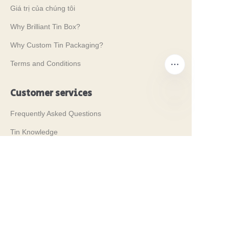
Giá trị của chúng tôi
Why Brilliant Tin Box?
Why Custom Tin Packaging?
Terms and Conditions
Customer services
Frequently Asked Questions
VI
Tin Knowledge
Digital Catalogue
Pre-sales and After-sales Services
Contact Us
Triển lãm Thương mại của chúng tôi
2024