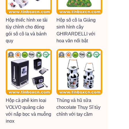
Hộp thiếc hình xe tải
Hộp sô cô la Giáng
tùy chỉnh cho đóng
sinh hình cây
gói sô cô la và bánh
GHIRARDELLI với
quy
hoa văn nổi bật
Hộp cà phê kim loại
Thùng và hũ sữa
VOLVO quảng cáo
chocolate Thụy Sĩ tùy
với nắp bọc và muỗng
chỉnh với tay cầm
inox