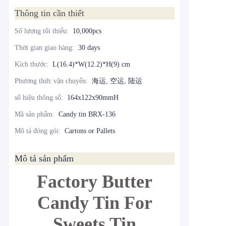
Thông tin cần thiết
Số lượng tối thiểu
:
10,000pcs
Thời gian giao hàng
:
30 days
Kích thước
:
L(16.4)*W(12.2)*H(9) cm
Phương thức vận chuyển
:
海运, 空运, 陆运
số hiệu thông số
:
164x122x90mmH
Mã sản phẩm
:
Candy tin BRX-136
Mô tả đóng gói
:
Cartons or Pallets
Mô tả sản phẩm
Factory Butter
Candy Tin For
Sweets Tin