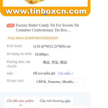
Tin tức
Sản phẩm
Factory Butter Candy Tin For Sweets Tin
Container Confectionary Tin Box
Packaging Manufacturer
Price Terms: EXW/FOB/CIF/DDU/DDP
Kích thước
:
L(16.4)*W(12.2)*H(9) cm
Số lượng tối thiểu
:
10,000pcs
Phương thức vận
海运, 空运, 陆运
chuyển
:
mẫu
:
Hỗ trợ miễn phí
Lấy mẫu
Số quy cách
:
CMYK, Pantones, Metallic, Màu spot, v.v.
CMYK, Pantones, Me
Chi tiết sản phẩm
Câu hỏi thường gặp