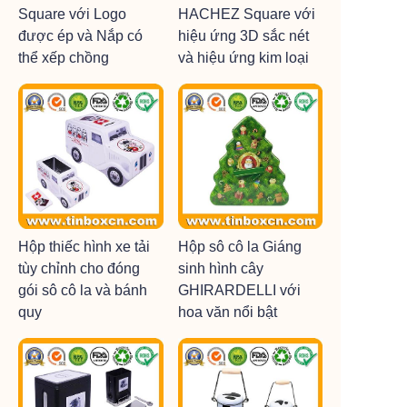
Square với Logo
HACHEZ Square với
được ép và Nắp có
hiệu ứng 3D sắc nét
thể xếp chồng
và hiệu ứng kim loại
Hộp thiếc hình xe tải
Hộp sô cô la Giáng
tùy chỉnh cho đóng
sinh hình cây
gói sô cô la và bánh
GHIRARDELLI với
quy
hoa văn nổi bật