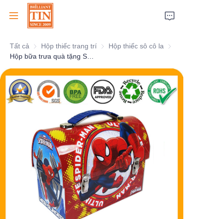
Tất cả
Hộp thiếc trang trí
Hộp thiếc trang trí
Hộp thiếc sô cô la
Hộp thiếc sô cô la
Trang chủ
Hộp bữa trưa quà tặng SPIDER MAN với in ấn tùy chỉnh
Công ty
Sản phẩm
Dịch vụ khách hàng
Triển lãm thương mại 2026
Chứng chỉ
Bền vững