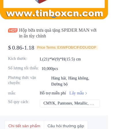
Tin tức
Sản phẩm
Hộp bữa trưa quà tặng SPIDER MAN với
in ấn tùy chỉnh
$
0.86-1.18
Price Terms: EXW/FOB/CIF/DDU/DDP
Kích thước
:
L(21)*W(9)*H(15.5) cm
Số lượng tối thiểu
:
10,000pcs
Phương thức vận
Hàng hải, Hàng không,
chuyển
:
Đường bộ
mẫu
:
Hỗ trợ miễn phí
Lấy mẫu
Số quy cách
:
CMYK, Pantones, Metallic, Màu spot, v.v.
CMYK, Pantones, Me
Chi tiết sản phẩm
Câu hỏi thường gặp