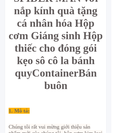
nắp kính quà tặng
cá nhân hóa Hộp
cơm Giáng sinh Hộp
thiếc cho đóng gói
kẹo sô cô la bánh
quy
Container
Bán
buôn
1. Mô tả:
Chúng tôi rất vui mừng giới thiệu sản