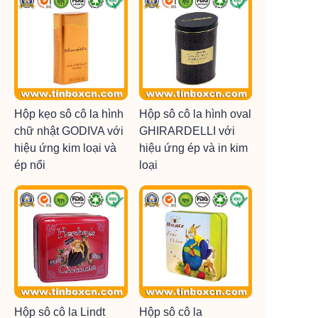
Hộp kẹo sô cô la hình
Hộp sô cô la hình oval
chữ nhật GODIVA với
GHIRARDELLI với
hiệu ứng kim loại và
hiệu ứng ép và in kim
ép nổi
loại
Hộp sô cô la Lindt
Hộp sô cô la