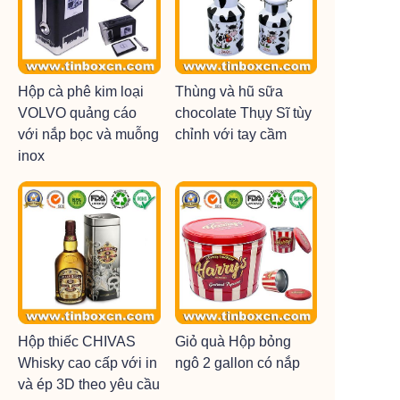
Hộp cà phê kim loại
Thùng và hũ sữa
VOLVO quảng cáo
chocolate Thụy Sĩ tùy
với nắp bọc và muỗng
chỉnh với tay cầm
inox
Hộp thiếc CHIVAS
Giỏ quà Hộp bỏng
Whisky cao cấp với in
ngô 2 gallon có nắp
và ép 3D theo yêu cầu