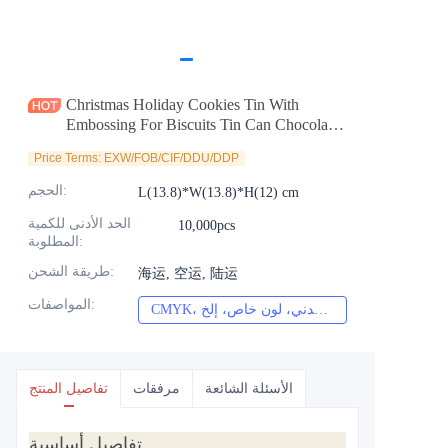
الأخبار
المنتجات
Christmas Holiday Cookies Tin With
Embossing For Biscuits Tin Can Chocolate
Tin Container Gift Packaging Manufacturer
Price Terms: EXW/FOB/CIF/DDU/DDP
:
الحجم
L(13.8)*W(13.8)*H(12) cm
الحد الأدنى للكمية
10,000pcs
:
المطلوبة
:
طريقة الشحن
海运, 空运, 陆运
:
المواصفات
CMYK، بانتون، معدني، لون خاص، إلخ
الأسئلة الشائعة
مرفقات
تفاصيل المنتج
تفاصيل أساسية