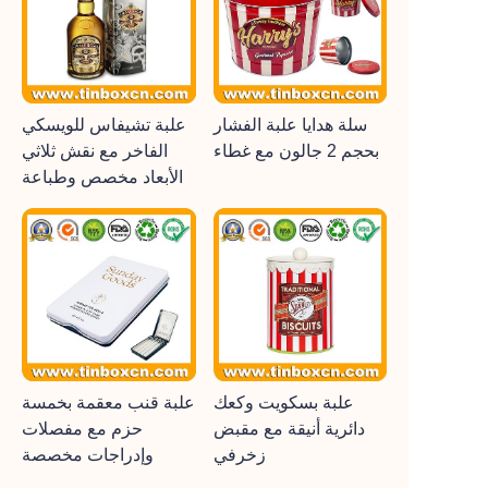
سلة هدايا علبة الفشار
علبة تشيفاس للويسكي
بحجم 2 جالون مع غطاء
الفاخر مع نقش ثلاثي
الأبعاد مخصص وطباعة
علبة بسكويت وكعك
علبة قنب معقمة بخمسة
دائرية أنيقة مع مقبض
حزم مع مفصلات
زخرفي
وإدراجات مخصصة