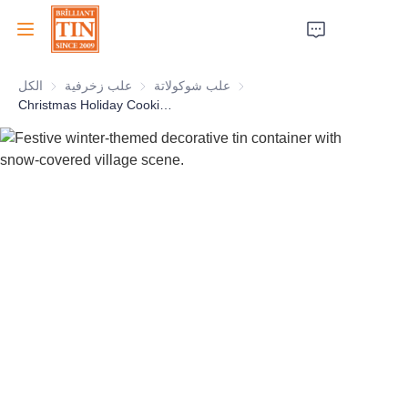
علب شوكولاتة
علب شوكولاتة
علب زخرفية
علب زخرفية
الكل
الرئيسية
Christmas Holiday Cookies Tin With Embossing For Biscuits Tin Can Chocolate Tin Container Gift Packaging Manufacturer
الشركة
المنتجات
خدمات العملاء
معارض تجارية 2026
الشهادات
الاستدامة