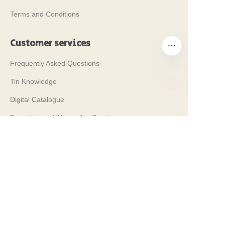
Terms and Conditions
Customer services
Frequently Asked Questions
Tin Knowledge
AR
Digital Catalogue
Pre-sales and After-sales Services
Contact Us
معارضنا 2024
PROPAK 2024، كينيا
PROPAK 2026, Kenya
RosUpack 2026, Russia