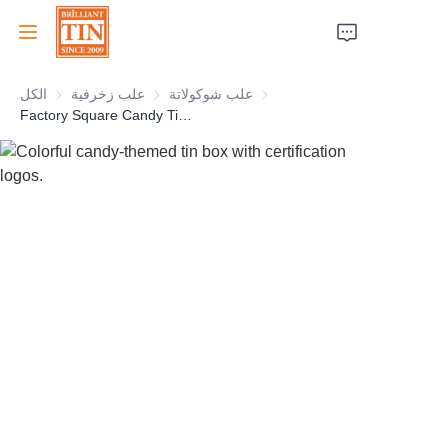
علب شوكولاتة
علب شوكولاتة
علب زخرفية
علب زخرفية
الكل
الرئيسية
Factory Square Candy Tin With Clear PET Window For Sweets Tin Container Chocolate Tin Box Manufacturer
الشركة
المنتجات
خدمات العملاء
معارض تجارية 2026
الشهادات
الاستدامة