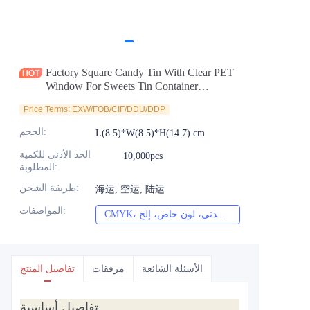
الأخبار
المنتجات
Factory Square Candy Tin With Clear PET
Window For Sweets Tin Container
Chocolate Tin Box Manufacturer
Price Terms: EXW/FOB/CIF/DDU/DDP
:
الحجم
L(8.5)*W(8.5)*H(14.7) cm
الحد الأدنى للكمية
10,000pcs
:
المطلوبة
:
طريقة الشحن
海运, 空运, 陆运
:
المواصفات
CMYK، بانتون، معدني، لون خاص، إلخ
الأسئلة الشائعة
مرفقات
تفاصيل المنتج
تفاصيل أساسية