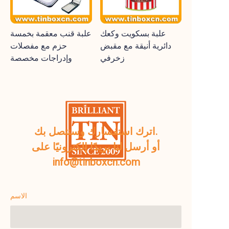
علبة بسكويت وكعك
علبة قنب معقمة بخمسة
دائرية أنيقة مع مقبض
حزم مع مفصلات
زخرفي
وإدراجات مخصصة
اترك استفسارك وسنتصل بك.
أو أرسل لنا بريدًا إلكترونيًا على
info@tinboxcn.com
الاسم