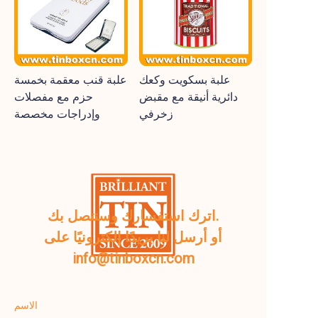
علبة بسكويت وكعك
علبة قنب معقمة بخمسة
دائرية أنيقة مع مقبض
حزم مع مفصلات
زخرفي
وإدراجات مخصصة
اترك استفسارك وسنتصل بك.
أو أرسل لنا بريدًا إلكترونيًا على
info@tinboxcn.com
الاسم