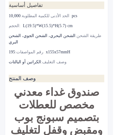
تفاصيل أساسية
10,000pcs
الحد الأدنى للكمية المطلوبة
:
L(19.5)*W(15.5)*H(5.7) cm
:
الحجم
طريقة الشحن
:
الشحن البحري، الشحن الجوي، الشحن
البري
195x155x57mmH
رقم المواصفات
:
وصف التغليف
:
الكراتين أو البالتات
وصف المنتج
صندوق غداء معدني
مخصص للعطلات
بتصميم سبونج بوب
ومقبض وقفل لتغليف