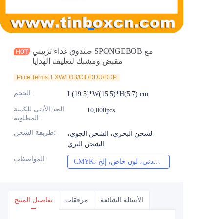
الأخبار
المنتجات
صندوق غداء تزييني SPONGEBOB مع
مقبض ومشبك لتغليف الهدايا
Price Terms: EXW/FOB/CIF/DDU/DDP
:
الحجم
L(19.5)*W(15.5)*H(5.7) cm
الحد الأدنى للكمية
10,000pcs
:
المطلوبة
:
طريقة الشحن
الشحن البحري، الشحن الجوي،
الشحن البري
:
المواصفات
CMYK، بانتون، معدني، لون خاص، إلخ
الأسئلة الشائعة
مرفقات
تفاصيل المنتج