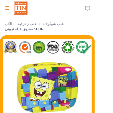
علب شوكولاتة
علب شوكولاتة
علب زخرفية
علب زخرفية
الكل
الرئيسية
صندوق غداء تزييني SPONGEBOB مع مقبض ومشبك لتغليف الهدايا
الشركة
المنتجات
خدمات العملاء
معارض تجارية 2026
الشهادات
الاستدامة