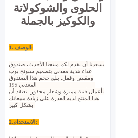
الحلوى والشوكولاتة
والكوكيز بالجملة
1. الوصف:
يسعدنا أن نقدم لكم منتجنا الأحدث، صندوق
غداء هدية معدني بتصميم سبونج بوب
ومقبض وقفل. يبلغ حجم هذا الصندوق
المعدني 195x155x57mmH وهو مصمم
بأعمال فنية مميزة وشعار محفور. نعتقد أن
هذا المنتج لديه القدرة على زيادة مبيعاتك
بشكل كبير.
الاستخدام:
2.