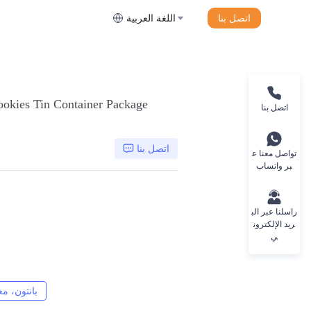
اتصل بنا
اللغة العربية
ookies Tin Container Package
اتصل بنا
اتصل بنا
تواصل معنا ع
بر واتساب
راسلنا عبر الب
ريد الإلكترون
ي
CMYK، بانتون، معدني، لون خاص، إلخ
CMYK، بانتو