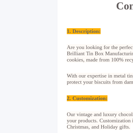
Con
1. Description:
Are you looking for the perfec
Brilliant Tin Box Manufacturin
cookies, made from 100% recy
With our expertise in metal ti
protect your biscuits from dam
2.
Customization
:
Our vintage and luxury chocola
your products. Customization i
Christmas, and Holiday gifts.