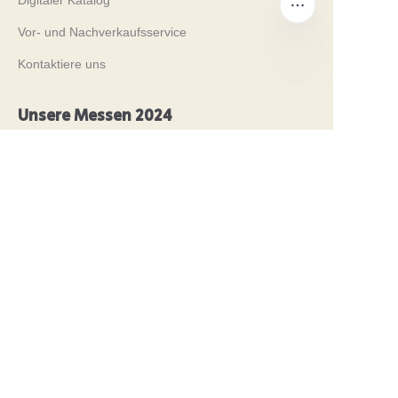
Digitaler Katalog
Vor- und Nachverkaufsservice
Kontaktiere uns
DE
Unsere Messen 2024
PROPAK 2024, Kenia
MET PACK 2023, Deutschland
RosUpack 2023, Russland
PACK EXPO 2023, USA
JAPAN PACK 2023, Japan
Nachhaltigkeit
Saubere Fertigung