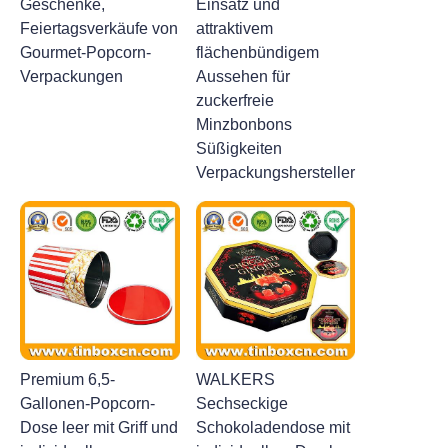
Geschenke,
Einsatz und
Nachrichten
Feiertagsverkäufe von
attraktivem
Gourmet-Popcorn-
flächenbündigem
Verpackungen
Aussehen für
Produkte
zuckerfreie
Minzbonbons
Süßigkeiten
Verpackungshersteller
Premium 6,5-
WALKERS
Gallonen-Popcorn-
Sechseckige
Dose leer mit Griff und
Schokoladendose mit