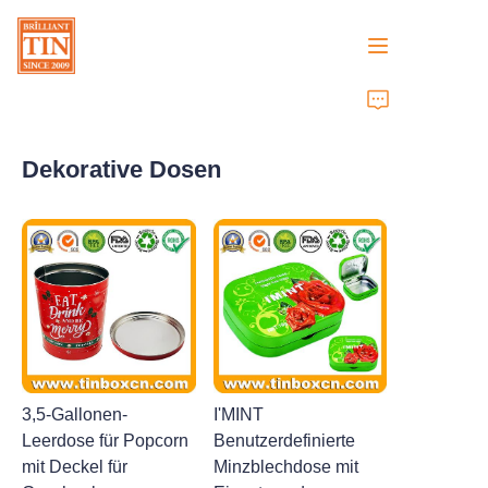
Zuhause
Dekorative Dosen
Unternehmen
Produkte
Kundendienst
Messen 2026
Zertifikate
3,5-Gallonen-
I'MINT
Leerdose für Popcorn
Benutzerdefinierte
Nachhaltigkeit
mit Deckel für
Minzblechdose mit