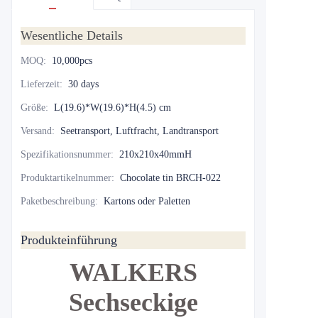
Wesentliche Details
MOQ
:
10,000pcs
Lieferzeit
:
30 days
Größe
:
L(19.6)*W(19.6)*H(4.5) cm
Versand
:
Seetransport, Luftfracht, Landtransport
Spezifikationsnummer
:
210x210x40mmH
Produktartikelnummer
:
Chocolate tin BRCH-022
Paketbeschreibung
:
Kartons oder Paletten
Produkteinführung
WALKERS
Sechseckige