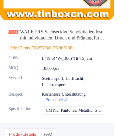
Nachrichten
Produkte
WALKERS Sechseckige Schokoladendose
mit individuellem Druck und Prägung für
Gourmet-Kekse, Biskuits, Schokolade und
Price Terms: EXW/FOB/CIF/DDU/DDP
Süßigkeitenverpackungen
Größe
:
L(19.6)*W(19.6)*H(4.5) cm
MOQ
:
10,000pcs
Versand
:
Seetransport, Luftfracht,
Landtransport
Beispiel
:
Kostenlose Unterstützung
Proben erhalten
Spezifikation
:
CMYK, Pantones, Metallic, Sonderfarbe usw.
CMYK, Pantones, Me
Produktdetails
FAQ