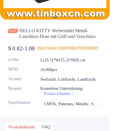
Nachrichten
Produkte
HELLO KITTY Werbemittel Metall-
Lunchbox-Dose mit Griff und Verschluss
$
0.82-1.08
Price Terms: EXW/FOB/CIF/DDU/DDP
Größe
:
L(19.5)*W(15.2)*H(8) cm
MOQ
:
10,000pcs
Versand
:
Seefracht, Luftfracht, Landfracht
Beispiel
:
Kostenlose Unterstützung
Proben erhalten
Spezifikation
:
CMYK, Pantones, Metallic, Sonderfarbe usw.
CMYK, Pantones, Me
Produktdetails
FAQ