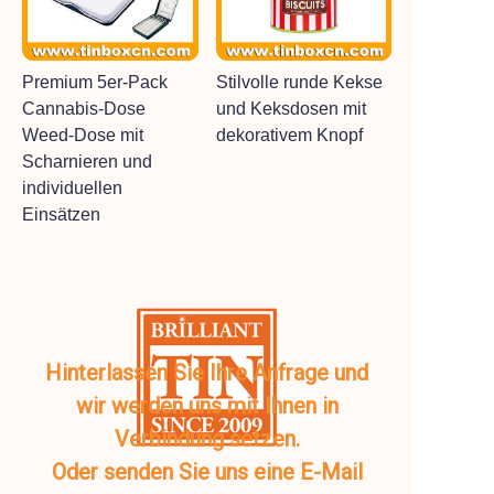
Premium 5er-Pack
Stilvolle runde Kekse
Cannabis-Dose
und Keksdosen mit
Weed-Dose mit
dekorativem Knopf
Scharnieren und
individuellen
Einsätzen
Hinterlassen Sie Ihre Anfrage und
wir werden uns mit Ihnen in
Verbindung setzen.
Oder senden Sie uns eine E-Mail