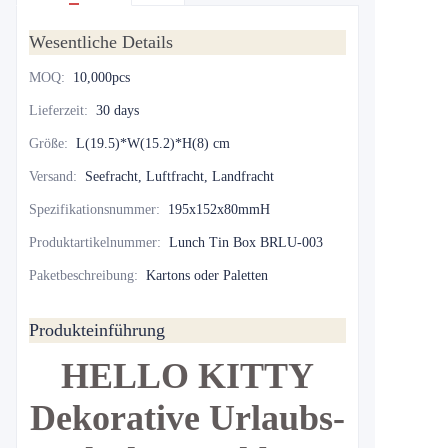
Wesentliche Details
MOQ
:
10,000pcs
Lieferzeit
:
30 days
Größe
:
L(19.5)*W(15.2)*H(8) cm
Versand
:
Seefracht, Luftfracht, Landfracht
Spezifikationsnummer
:
195x152x80mmH
Produktartikelnummer
:
Lunch Tin Box BRLU-003
Paketbeschreibung
:
Kartons oder Paletten
Produkteinführung
HELLO KITTY
Dekorative Urlaubs-