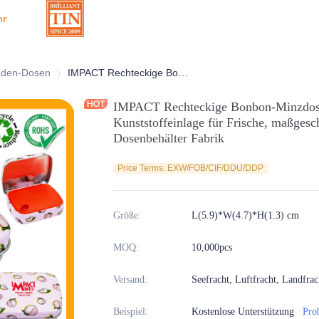
hr
Dosen
aden-Dosen
Schokoladen-Dosen
IMPACT Rechteckige Bonbon-Minzdose mit Scharnieren und Kunststoffeinlage für Frische, maßgeschneiderte leere Metall-Dosenbehälter Fabrik
IMPACT Rechteckige Bonbon-Minzdose
Kunststoffeinlage für Frische, maßgesch
Dosenbehälter Fabrik
Price Terms: EXW/FOB/CIF/DDU/DDP
Größe
:
L(5.9)*W(4.7)*H(1.3) cm
MOQ
:
10,000pcs
Versand
:
Seefracht, Luftfracht, Landfrac
Beispiel
:
Kostenlose Unterstützung
Pro