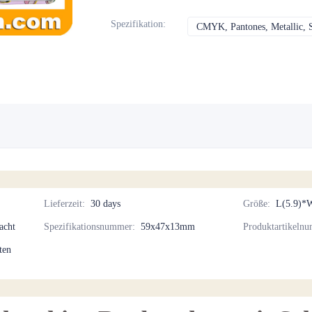
Spezifikation
:
CMYK, Pantones, Metallic, 
Lieferzeit
:
30 days
Größe
:
L(5.9)*
acht
Spezifikationsnummer
:
59x47x13mm
Produktartikeln
ten