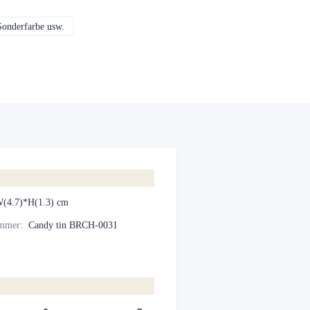
Sonderfarbe usw.
CMYK, Pantones, Metallic, Sonderfarbe usw.
W(4.7)*H(1.3) cm
ummer
:
Candy tin BRCH-0031