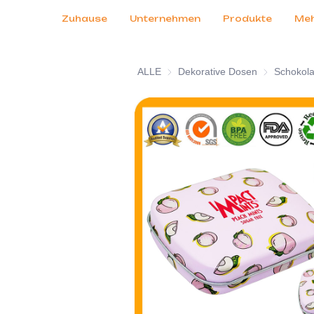
Kundendienst
Messen 2026
Zertifikate
Nachrichten
Produkte
Zuhause
Unternehmen
Produkte
Me
ALLE
Dekorative Dosen
Dekorative 
Schokol