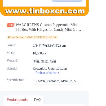
Nachrichten
Produkte
WALGREENS Custom Peppermint Mint
Tin Box With Hinges for Candy Mint Gum
Food Packaging Manufacturer
Price Terms: EXW/FOB/CIF/DDU/DDP
Größe
:
L(9.4)*W(5.9)*H(2) cm
MOQ
:
10,000pcs
Versand
:
海运, 空运, 陆运
Beispiel
:
Kostenlose Unterstützung
Proben erhalten
Spezifikation
:
CMYK, Pantones, Metallic, Sonderfarbe usw.
CMYK, Pantones, Me
Produktdetails
FAQ