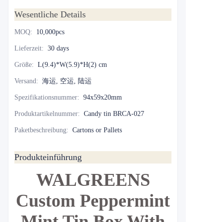
Wesentliche Details
MOQ
:
10,000pcs
Lieferzeit
:
30 days
Größe
:
L(9.4)*W(5.9)*H(2) cm
Versand
:
海运, 空运, 陆运
Spezifikationsnummer
:
94x59x20mm
Produktartikelnummer
:
Candy tin BRCA-027
Paketbeschreibung
:
Cartons or Pallets
Produkteinführung
WALGREENS
Custom Peppermint
Mint Tin Box With