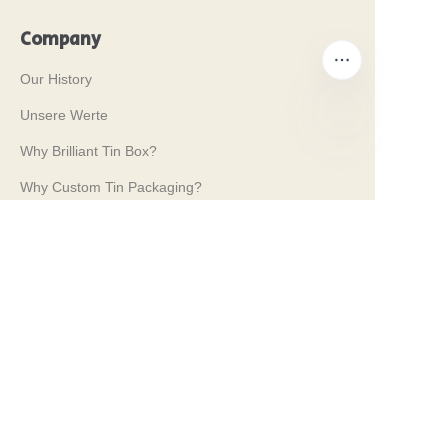
Company
Our History
Unsere Werte
Why Brilliant Tin Box?
DE
Why Custom Tin Packaging?
Terms and Conditions
Customer services
Frequently Asked Questions
Tin Knowledge
Digital Catalogue
Pre-sales and After-sales Services