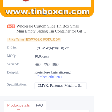
Nachrichten
Produkte
Wholesale Custom Slide Tin Box Small
Mini Empty Sliding Tin Container for Gift
Candy Mint Packaging
Price Terms: EXW/FOB/CIF/DDU/DDP
Größe
:
L(9.3)*W(6)*H(0.8) cm
MOQ
:
10,000pcs
Versand
:
海运, 空运, 陆运
Beispiel
:
Kostenlose Unterstützung
Proben erhalten
Spezifikation
:
CMYK, Pantones, Metallic, Sonderfarbe usw.
CMYK, Pantones, Me
Produktdetails
FAQ