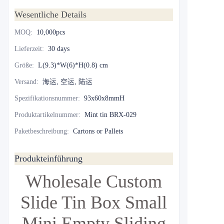
Wesentliche Details
MOQ
:
10,000pcs
Lieferzeit
:
30 days
Größe
:
L(9.3)*W(6)*H(0.8) cm
Versand
:
海运, 空运, 陆运
Spezifikationsnummer
:
93x60x8mmH
Produktartikelnummer
:
Mint tin BRX-029
Paketbeschreibung
:
Cartons or Pallets
Produkteinführung
Wholesale Custom
Slide Tin Box
Small
Mini Empty Sliding