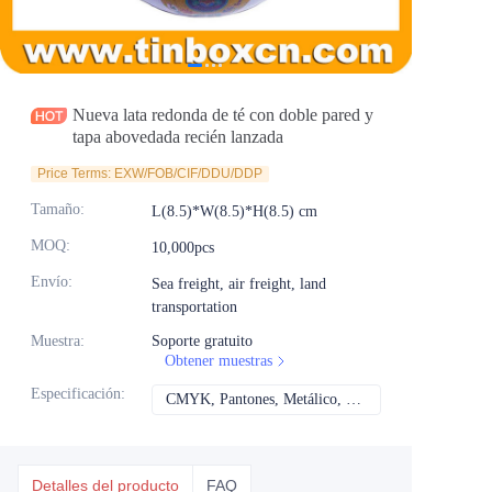
Noticias
Productos
Nueva lata redonda de té con doble pared y
tapa abovedada recién lanzada
Price Terms: EXW/FOB/CIF/DDU/DDP
Tamaño
:
L(8.5)*W(8.5)*H(8.5) cm
MOQ
:
10,000pcs
Envío
:
Sea freight, air freight, land
transportation
Muestra
:
Soporte gratuito
Obtener muestras
Especificación
:
CMYK, Pantones, Metálico, Color directo, etc.
CMYK, Pantones, Met
Detalles del producto
FAQ