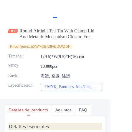
Noticias
Productos
Round Airtight Tea Tin With Clamp Lid
And Metallic Mechanism Closure For
Coffee Tin Container Factory
Price Terms: EXW/FOB/CIF/DDU/DDP
Tamaño
:
L(9.5)*W(9.5)*H(16) cm
MOQ
:
10,000pcs
Envío
:
海运, 空运, 陆运
Especificación
:
CMYK, Pantones, Metálico, Color directo, etc.
CMYK, Pantones, Met
Detalles del producto
Adjuntos
FAQ
Detalles esenciales