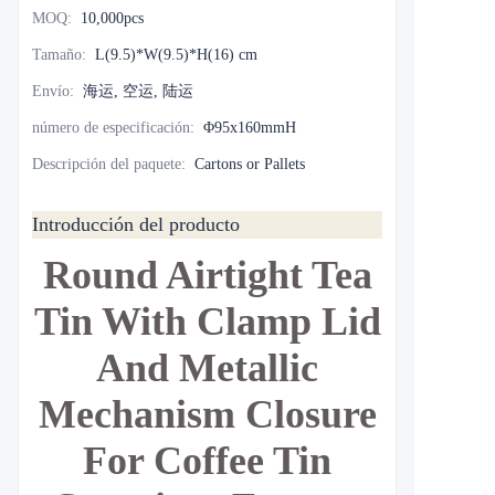
MOQ
:
10,000pcs
Tamaño
:
L(9.5)*W(9.5)*H(16) cm
Envío
:
海运, 空运, 陆运
número de especificación
:
Φ95x160mmH
Descripción del paquete
:
Cartons or Pallets
Introducción del producto
Round Airtight Tea
Tin With Clamp Lid
And Metallic
Mechanism Closure
For Coffee Tin