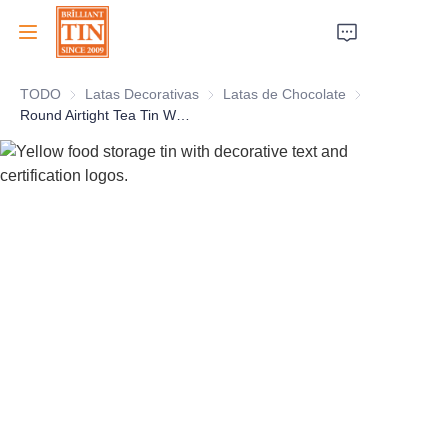
TODO
Latas Decorativas
Latas Decorativas
Latas de Chocolate
Latas de Choco
Inicio
Round Airtight Tea Tin With Clamp Lid And Metallic Mechanism Closure For Coffee Tin Container Factory
Empresa
Productos
Servicios al cliente
Ferias comerciales 2026
Certificados
Sostenibilidad