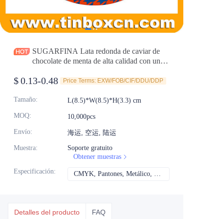
Noticias
Productos
SUGARFINA Lata redonda de caviar de
chocolate de menta de alta calidad con una
ventana transparente
$
0.13-0.48
Price Terms: EXW/FOB/CIF/DDU/DDP
Tamaño
:
L(8.5)*W(8.5)*H(3.3) cm
MOQ
:
10,000pcs
Envío
:
海运, 空运, 陆运
Muestra
:
Soporte gratuito
Obtener muestras
Especificación
:
CMYK, Pantones, Metálico, Color directo, etc.
CMYK, Pantones, Met
Detalles del producto
FAQ