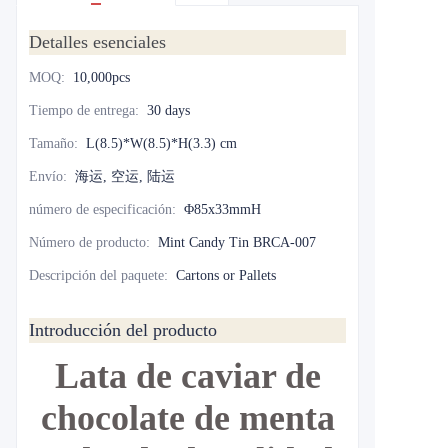
Detalles esenciales
MOQ
:
10,000pcs
Tiempo de entrega
:
30 days
Tamaño
:
L(8.5)*W(8.5)*H(3.3) cm
Envío
:
海运, 空运, 陆运
número de especificación
:
Φ85x33mmH
Número de producto
:
Mint Candy Tin BRCA-007
Descripción del paquete
:
Cartons or Pallets
Introducción del producto
Lata de caviar de
chocolate de menta