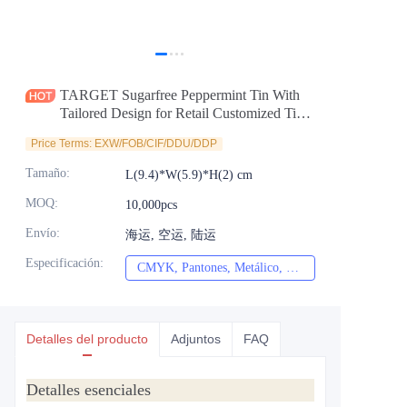
Noticias
Productos
TARGET Sugarfree Peppermint Tin With
Tailored Design for Retail Customized Tin
Container For Mint Candy Gum Chocolate
Price Terms: EXW/FOB/CIF/DDU/DDP
Packaging
Tamaño
:
L(9.4)*W(5.9)*H(2) cm
MOQ
:
10,000pcs
Envío
:
海运, 空运, 陆运
Especificación
:
CMYK, Pantones, Metálico, Color directo, etc.
CMYK, Pantones, Met
Detalles del producto
Adjuntos
FAQ
Detalles esenciales