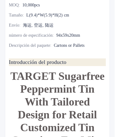
MOQ
:
10,000pcs
Tamaño
:
L(9.4)*W(5.9)*H(2) cm
Envío
:
海运, 空运, 陆运
número de especificación
:
94x59x20mm
Descripción del paquete
:
Cartons or Pallets
Introducción del producto
TARGET Sugarfree
Peppermint Tin
With Tailored
Design for Retail
Customized Tin