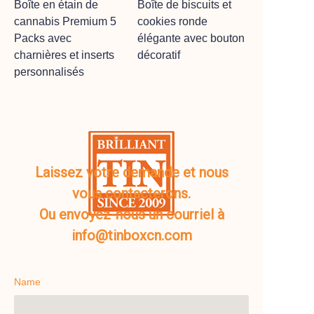
Boîte en étain de
Boîte de biscuits et
cannabis Premium 5
cookies ronde
Packs avec
élégante avec bouton
charnières et inserts
décoratif
personnalisés
Laissez votre demande et nous
vous contacterons.
Ou envoyez-nous un courriel à
info@tinboxcn.com
Name