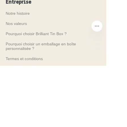
Entreprise
Notre histoire
Nos valeurs
Pourquoi choisir Brilliant Tin Box ?
Pourquoi choisir un emballage en boîte
personnalisée ?
FR
Termes et conditions
Services client
Foire aux questions
Connaissance des boîtes en métal
Catalogue numérique
Services avant-vente et après-vente