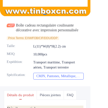
Actualités
Produits
Boîte cadeau rectangulaire coulissante
décorative avec impression personnalisée
Price Terms: EXW/FOB/CIF/DDU/DDP
Taille
:
L(11)*W(8)*H(2.2) cm
MOQ
:
10,000pcs
Expédition
:
Transport maritime, Transport
aérien, Transport terrestre
Spécification
:
CMJN, Pantones, Métallique, Couleur de repère, etc.
CMJN, Pantones, Mét
Détails du produit
Pièces jointes
FAQ