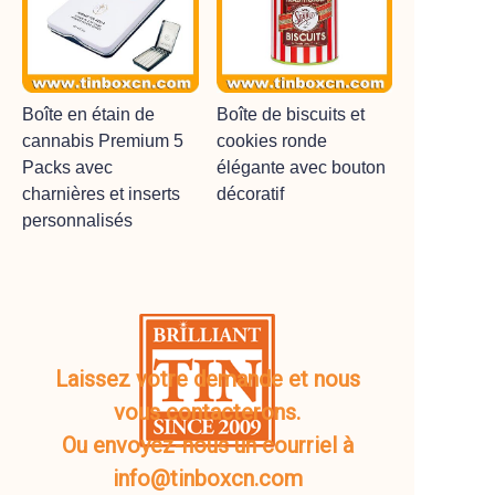
Boîte en étain de
Boîte de biscuits et
cannabis Premium 5
cookies ronde
Packs avec
élégante avec bouton
charnières et inserts
décoratif
personnalisés
Laissez votre demande et nous
vous contacterons.
Ou envoyez-nous un courriel à
info@tinboxcn.com