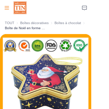
TOUT
Boîtes décoratives
Boîtes décoratives
Boîtes à chocolat
Boîtes à chocolat
Accueil
Boîte de Noël en forme d'étoile décorative avec ruban et effet métallique
Société
Produits
Services clients
Salons professionnels 2026
Certificats
Durabilité