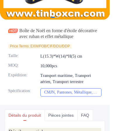
Actualités
Produits
Boîte de Noël en forme d'étoile décorative
avec ruban et effet métallique
Price Terms: EXW/FOB/CIF/DDU/DDP
Taille
:
L(15.3)*W(14)*H(5) cm
MOQ
:
10,000pcs
Expédition
:
Transport maritime, Transport
aérien, Transport terrestre
Spécification
:
CMJN, Pantones, Métallique, Couleur de repère, etc.
CMJN, Pantones, Mét
Détails du produit
Pièces jointes
FAQ