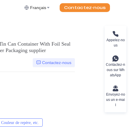
Contactez-nous
Français
Appelez-no
Tin Can Container With Foil Seal
us
er Packaging supplier
Contactez-nous
Contactez-n
ous sur Wh
atsApp
Envoyez-no
us un e-mai
l
Couleur de repère, etc.
CMJN, Pantones, Métallique, Couleur de repère, etc.