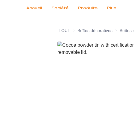
Services clients
Salons professionnels 2026
Certificats
Actualités
Produits
Accueil
Société
Produits
Plus
TOUT
Boîtes décoratives
Boîtes déco
Boîtes 