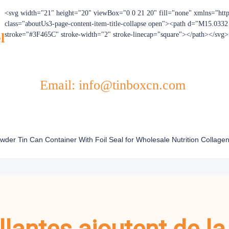
<svg width="21" height="20" viewBox="0 0 21 20" fill="none" xmlns="htt
class="aboutUs3-page-content-item-title-collapse open"><path d="M15.033
l
stroke="#3F465C" stroke-width="2" stroke-linecap="square"></path></svg>
Email: info@tinboxcn.com