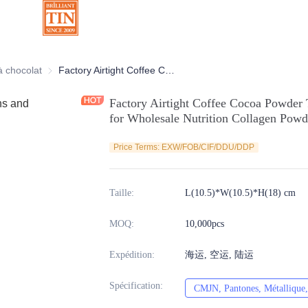
ratives
à chocolat
Boîtes à chocolat
Factory Airtight Coffee Cocoa Powder Tin Can Container With Foil Seal for Wholesale Nutrition Collagen Powder Packaging supplier
Factory Airtight Coffee Cocoa Powder 
for Wholesale Nutrition Collagen Powd
Price Terms: EXW/FOB/CIF/DDU/DDP
Taille
:
L(10.5)*W(10.5)*H(18) cm
MOQ
:
10,000pcs
Expédition
:
海运, 空运, 陆运
Spécification
:
CMJN, Pantones, Métallique, 